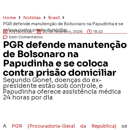
Home
Notícias
Brasil
PGR defende manutenção de Bolsonaro na Papudinha e se
coloca contra prisão domiciliar
AN Notícias
20 de fevereiro, 2026
18:22
Sem Comentários
PGR defende manutenção
de Bolsonaro na
Papudinha e se coloca
contra prisão domiciliar
Segundo Gonet, doenças do ex-
presidente estão sob controle, e
Papudinha oferece assistência médica
24 horas por dia
A
PGR (Procuradoria-Geral da República)
se