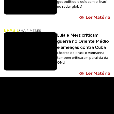
geopolítico e colocam o Brasil
no radar global
Ler Matéria
BRASIL
/ HÁ 4 MESES
Lula e Merz criticam
guerra no Oriente Médio
e ameaças contra Cuba
Líderes de Brasil e Alemanha
também criticaram paralisia da
ONU
Ler Matéria