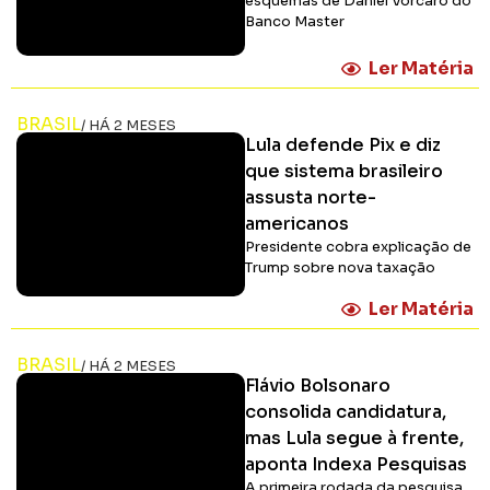
esquemas de Daniel Vorcaro do
Banco Master
Ler Matéria
BRASIL
/ HÁ 2 MESES
Lula defende Pix e diz
que sistema brasileiro
assusta norte-
americanos
Presidente cobra explicação de
Trump sobre nova taxação
Ler Matéria
BRASIL
/ HÁ 2 MESES
Flávio Bolsonaro
consolida candidatura,
mas Lula segue à frente,
aponta Indexa Pesquisas
A primeira rodada da pesquisa