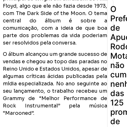
Floyd, algo que ele não fazia desde 1973,
O
com The Dark Side of the Moon. O tema
Pref
central do álbum é sobre a
de
comunicação, com a ideia de que boa
parte dos problemas da vida poderiam
Apu
ser resolvidos pela conversa.
Rodo
Mot
O álbum alcançou um grande sucesso de
vendas e chegou ao topo das paradas no
não
Reino Unido e Estados Unidos, apesar de
cum
algumas críticas ácidas publicadas pela
nen
mídia especializada. No ano seguinte ao
seu lançamento, o trabalho recebeu um
das
Grammy de “Melhor Performance de
125
Rock Instrumental” pela música
pro
“Marooned”.
de