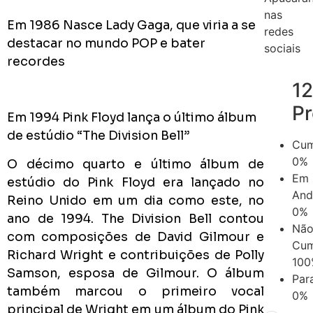
nas
Em 1986 Nasce Lady Gaga, que viria a se
redes
destacar no mundo POP e bater
sociais
recordes
1
P
Em 1994 Pink Floyd lança o último álbum
de estúdio “The Division Bell”
Cum
0%
O décimo quarto e último álbum de
Em
estúdio do Pink Floyd era lançado no
And
Reino Unido em um dia como este, no
0%
ano de 1994. The Division Bell contou
Nã
com composições de David Gilmour e
Cum
Richard Wright e contribuições de Polly
100
Samson, esposa de Gilmour. O álbum
Par
também marcou o primeiro vocal
0%
principal de Wright em um álbum do Pink