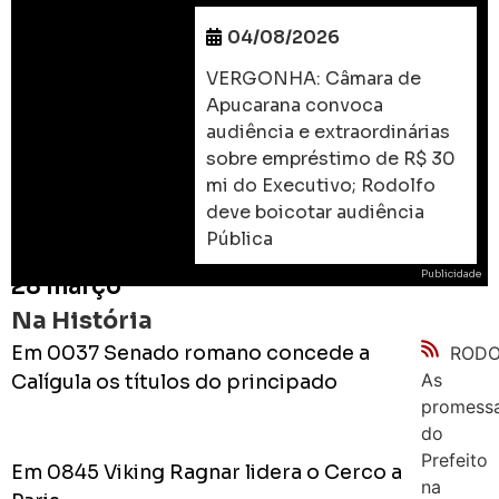
04/08/2026
VERGONHA: Câmara de
Apucarana convoca
audiência e extraordinárias
sobre empréstimo de R$ 30
mi do Executivo; Rodolfo
deve boicotar audiência
Pública
Publicidade
28 março
Na História
Em 0037 Senado romano concede a
RODO
As
Calígula os títulos do principado
promess
do
Prefeito
Em 0845 Viking Ragnar lidera o Cerco a
na