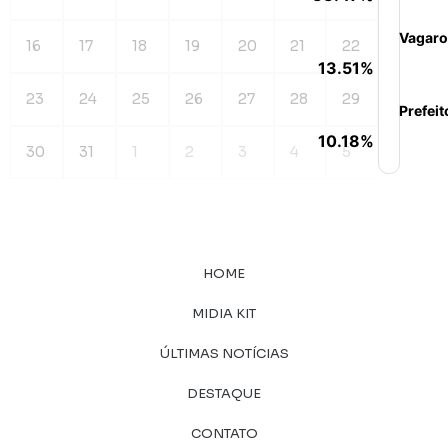
Vagaro
16
17
18
19
20
21
22
13.51%
23
24
25
26
27
28
29
Prefeit
10.18%
30
31
1
2
3
4
5
HOME
MIDIA KIT
ÚLTIMAS NOTÍCIAS
DESTAQUE
CONTATO