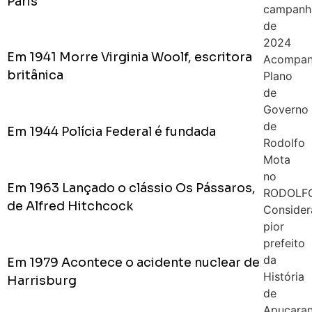
Paris
campanh
de
2024
Em 1941 Morre Virginia Woolf, escritora
Acompan
britânica
Plano
de
Governo
de
Em 1944 Polícia Federal é fundada
Rodolfo
Mota
no
Em 1963 Lançado o clássio Os Pássaros,
RODOLF
de Alfred Hitchcock
Conside
pior
prefeito
da
Em 1979 Acontece o acidente nuclear de
História
Harrisburg
de
Apucara