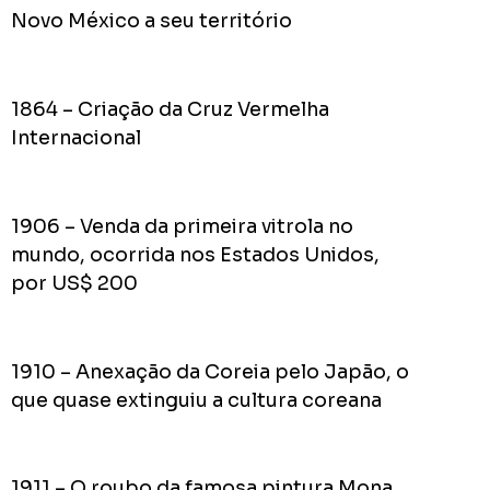
Acomp
Novo México a seu território
Plano
de
Gover
1864 – Criação da Cruz Vermelha
de
Internacional
Rodolf
Mota
no
1906 – Venda da primeira vitrola no
RODOL
Consid
mundo, ocorrida nos Estados Unidos,
pior
por US$ 200
prefeit
da
Históri
1910 – Anexação da Coreia pelo Japão, o
de
que quase extinguiu a cultura coreana
Apucar
nas
redes
1911 – O roubo da famosa pintura Mona
sociais