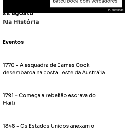
bateu boca com Vereadores
Publicidade
22 agosto
Na História
Eventos
ROD
As
prome
1770 – A esquadra de James Cook
do
desembarca na costa Leste da Austrália
Prefei
na
campa
1791 – Começa a rebelião escrava do
de
2024
Haiti
1848 – Os Estados Unidos anexam o