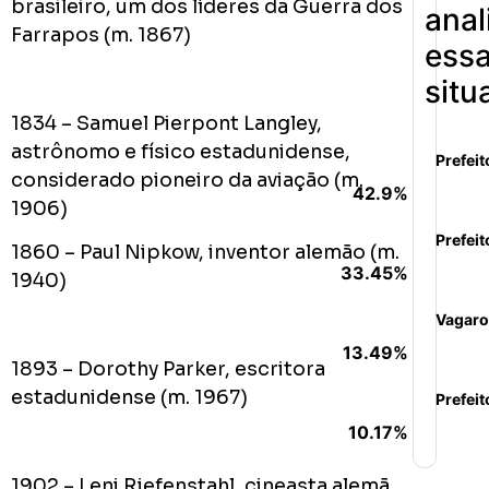
brasileiro, um dos líderes da Guerra dos
anal
Farrapos (m. 1867)
ess
situ
1834 – Samuel Pierpont Langley,
astrônomo e físico estadunidense,
Prefeit
considerado pioneiro da aviação (m.
42.9%
1906)
Prefeit
1860 – Paul Nipkow, inventor alemão (m.
33.45%
1940)
Vagaro
13.49%
1893 – Dorothy Parker, escritora
estadunidense (m. 1967)
Prefeit
10.17%
1902 – Leni Riefenstahl, cineasta alemã