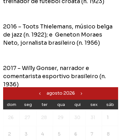
treinador de futebol croata (n. 1923)
2016 – Toots Thielemans, músico belga
de jazz (n. 1922); e Geneton Moraes
Neto, jornalista brasileiro (n. 1956)
2017 – Willy Gonser, narrador e
comentarista esportivo brasileiro (n.
1936)
agosto 2026
dom
seg
ter
qua
qui
sex
sáb
26
27
28
29
30
31
1
2
3
4
5
6
7
8