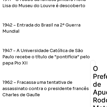
Lisa do Museu do Louvre é descoberto
0
Cumpriu:
1942 – Entrada do Brasil na 2ª Guerra
Em
Mundial
Andamento:
Não
10
Cumpriu:
0%
1947 – A Universidade Católica de São
Parada:
Paulo recebe o título de “pontifícia” pelo
papa Pio XII
O
Pref
1962 – Fracassa uma tentativa de
de
assassinato contra o presidente francês
Apu
Charles de Gaulle
Rodo