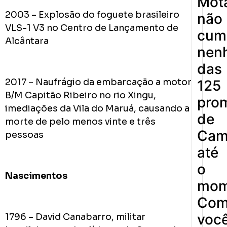
Mot
2003 – Explosão do foguete brasileiro
não
VLS-1 V3 no Centro de Lançamento de
cum
Alcântara
nen
das
2017 – Naufrágio da embarcação a motor
125
B/M Capitão Ribeiro no rio Xingu,
pro
imediações da Vila do Maruá, causando a
de
morte de pelo menos vinte e três
Cam
pessoas
até
o
Nascimentos
mom
Co
voc
1796 – David Canabarro, militar