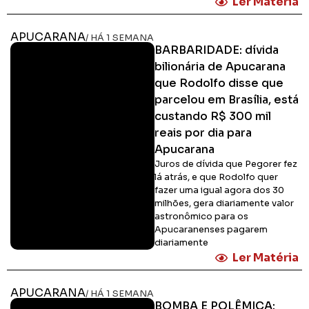
Ler Matéria
APUCARANA
/ HÁ 1 SEMANA
BARBARIDADE: dívida
bilionária de Apucarana
que Rodolfo disse que
parcelou em Brasília, está
custando R$ 300 mil
reais por dia para
Apucarana
Juros de dívida que Pegorer fez
lá atrás, e que Rodolfo quer
fazer uma igual agora dos 30
milhões, gera diariamente valor
astronômico para os
Apucaranenses pagarem
diariamente
Ler Matéria
APUCARANA
/ HÁ 1 SEMANA
BOMBA E POLÊMICA: