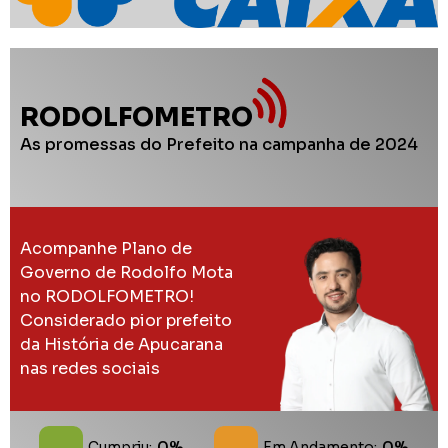
RODOLFOMETRO
As promessas do Prefeito na campanha de 2024
Acompanhe Plano de
Governo de Rodolfo Mota
no RODOLFOMETRO!
Considerado pior prefeito
da História de Apucarana
nas redes sociais
0%
0%
Cumpriu:
Em Andamento: