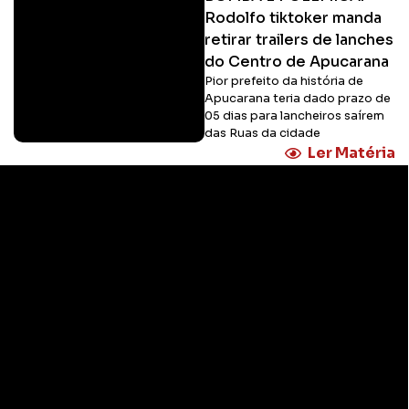
Rodolfo tiktoker manda
retirar trailers de lanches
do Centro de Apucarana
Pior prefeito da história de
Apucarana teria dado prazo de
05 dias para lancheiros saírem
das Ruas da cidade
Ler Matéria