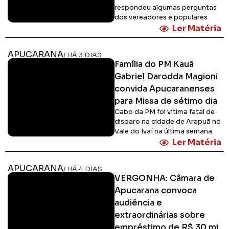
respondeu algumas perguntas
dos vereadores e populares
Ler Matéria
APUCARANA
/ HÁ 3 DIAS
Família do PM Kauã
Gabriel Darodda Magioni
convida Apucaranenses
para Missa de sétimo dia
Cabo da PM foi vítima fatal de
disparo na cidade de Arapuã no
Vale do Ivaí na última semana
Ler Matéria
APUCARANA
/ HÁ 4 DIAS
VERGONHA: Câmara de
Apucarana convoca
audiência e
extraordinárias sobre
empréstimo de R$ 30 mi