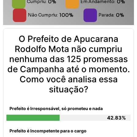
0%
0%
Cumpriu:
Em Andamento:
100%
0%
Não Cumpriu:
Parada:
O Prefeito de Apucarana
Rodolfo Mota não cumpriu
nenhuma das 125 promessas
de Campanha até o momento.
Como você analisa essa
situação?
Prefeito é Irresponsável, só prometeu e nada
42.83%
Prefeito é Incompetente para o cargo