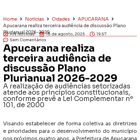
Home
Notícias
Cidades
APUCARANA
Apucarana realiza terceira audiência de discussão Plano
Plurianual 2026-2029
AN Notícias
18 de agosto, 2025
19:57
Sem Comentários
Apucarana realiza
terceira audiência de
discussão Plano
Plurianual 2026-2029
A realização de audiências setorizadas
atende aos princípios constitucionais,
conforme prevê a Lei Complementar nº
101, de 2000
Visando estabelecer de forma coletiva as diretrizes
e prioridades para o desenvolvimento do município
nos próximos quatro anos, a Prefeitura de Apucarana