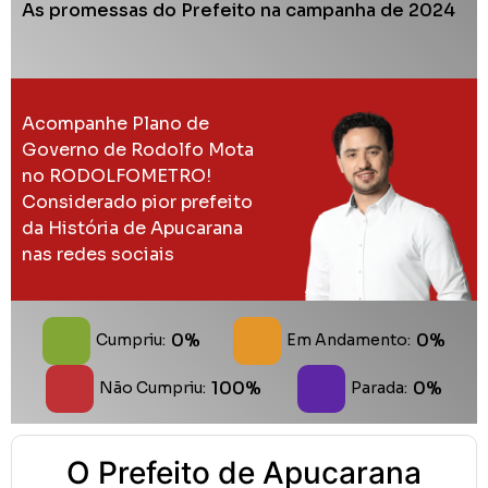
As promessas do Prefeito na campanha de 2024
Acompanhe Plano de
Governo de Rodolfo Mota
no RODOLFOMETRO!
Considerado pior prefeito
da História de Apucarana
nas redes sociais
0%
0%
Cumpriu:
Em Andamento:
100%
0%
Não Cumpriu:
Parada:
O Prefeito de Apucarana