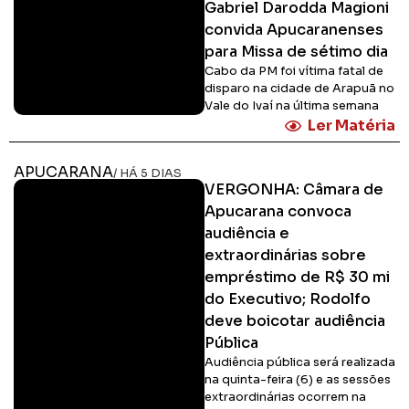
Gabriel Darodda Magioni
convida Apucaranenses
para Missa de sétimo dia
Cabo da PM foi vítima fatal de
disparo na cidade de Arapuã no
Vale do Ivaí na última semana
Ler Matéria
APUCARANA
/ HÁ 5 DIAS
VERGONHA: Câmara de
Apucarana convoca
audiência e
extraordinárias sobre
empréstimo de R$ 30 mi
do Executivo; Rodolfo
deve boicotar audiência
Pública
Audiência pública será realizada
na quinta-feira (6) e as sessões
extraordinárias ocorrem na