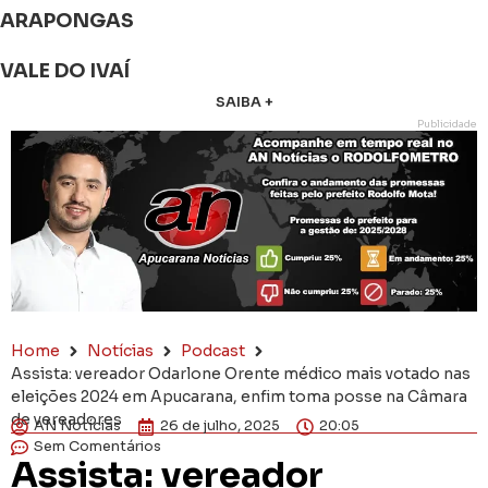
ARAPONGAS
VALE DO IVAÍ
SAIBA +
Publicidade
Home
Notícias
Podcast
Assista: vereador Odarlone Orente médico mais votado nas
eleições 2024 em Apucarana, enfim toma posse na Câmara
de vereadores
AN Notícias
26 de julho, 2025
20:05
Sem Comentários
Assista: vereador