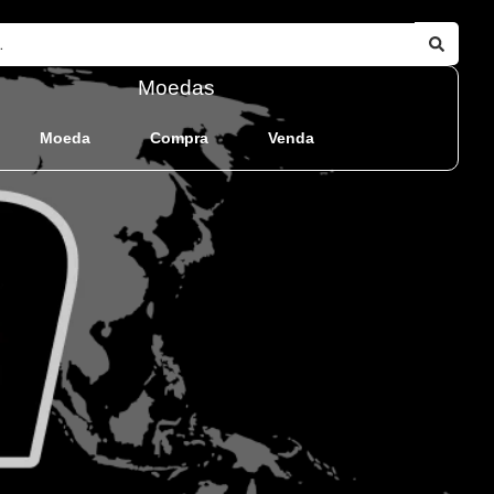
Moedas
Moeda
Compra
Venda