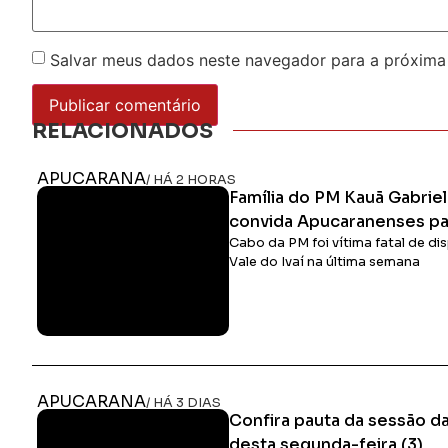
Salvar meus dados neste navegador para a próxima
RELACIONADOS
APUCARANA
/ HÁ 2 HORAS
Família do PM Kauã Gabrie
convida Apucaranenses par
Cabo da PM foi vítima fatal de d
Vale do Ivaí na última semana
APUCARANA
/ HÁ 3 DIAS
Confira pauta da sessão 
desta segunda-feira (3)