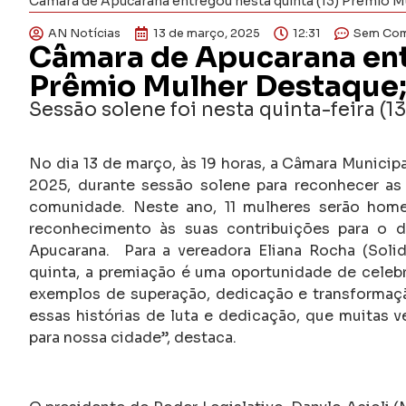
Câmara de Apucarana entregou nesta quinta (13) Prêmio Mu
AN Notícias
13 de março, 2025
12:31
Sem Com
Câmara de Apucarana ent
Prêmio Mulher Destaque; 
Sessão solene foi nesta quinta-feira (1
No dia 13 de março, às 19 horas, a Câmara Munici
2025, durante sessão solene para reconhecer as
comunidade. Neste ano, 11 mulheres serão home
reconhecimento às suas contribuições para o d
Apucarana. Para a vereadora Eliana Rocha (Solida
quinta, a premiação é uma oportunidade de celebra
exemplos de superação, dedicação e transformação
essas histórias de luta e dedicação, que muitas 
para nossa cidade”, destaca.