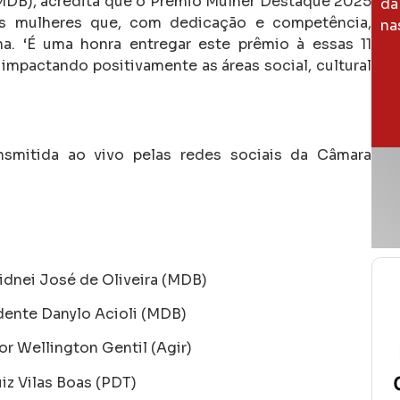
(MDB), acredita que o Prêmio Mulher Destaque 2025
da
as mulheres que, com dedicação e competência,
na
. ‘É uma honra entregar este prêmio à essas 11
pactando positivamente as áreas social, cultural
smitida ao vivo pelas redes sociais da Câmara
Sidnei José de Oliveira (MDB)
idente Danylo Acioli (MDB)
or Wellington Gentil (Agir)
uiz Vilas Boas (PDT)