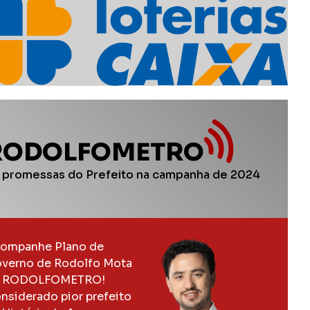
RODOLFOMETRO
 promessas do Prefeito na campanha de 2024
ompanhe Plano de
verno de Rodolfo Mota
 RODOLFOMETRO!
nsiderado pior prefeito