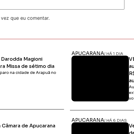
 vez que eu comentar.
APUCARANA
/ HÁ 1 DIA
l Darodda Magioni
V
a Missa de sétimo dia
a
isparo na cidade de Arapuã no
R
au
Au
ex
vo
Ler Matéria
APUCARANA
/ HÁ 6 DIAS
da Câmara de Apucarana
V
d