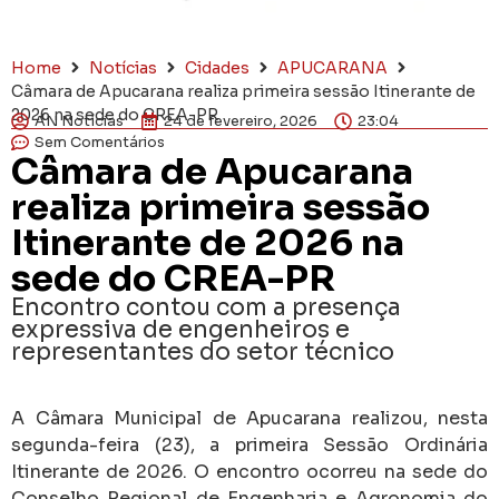
Home
Notícias
Cidades
APUCARANA
Câmara de Apucarana realiza primeira sessão Itinerante de
2026 na sede do CREA-PR
AN Notícias
24 de fevereiro, 2026
23:04
Sem Comentários
Câmara de Apucarana
realiza primeira sessão
Itinerante de 2026 na
sede do CREA-PR
Encontro contou com a presença
expressiva de engenheiros e
representantes do setor técnico
A
Câmara Municipal de Apucarana
realizou, nesta
segunda-feira (23), a primeira Sessão Ordinária
Itinerante de 2026. O encontro ocorreu na sede do
Conselho Regional de Engenharia e Agronomia do