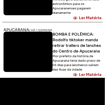
astronômico para os
Apucaranenses pagarem
diariamente
Ler Matéria
APUCARANA
/ HÁ 1 SEMANA
BOMBA E POLÊMICA:
Rodolfo tiktoker manda
retirar trailers de lanches
do Centro de Apucarana
Pior prefeito da história de
Apucarana teria dado prazo de
05 dias para lancheiros saírem
das Ruas da cidade
Ler Matéria