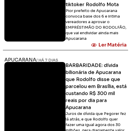
tiktoker Rodolfo Mota
Pior prefeito de Apucarana
convoca base dos 6 e intima
vereadores a aprovar o
EMPRÉSTIMÃO DO RODOLFÃO,
que vai endividar ainda mais
Apucarana
Ler Matéria
APUCARANA
/ HÁ 7 DIAS
BARBARIDADE: dívida
bilionária de Apucarana
que Rodolfo disse que
parcelou em Brasília, está
custando R$ 300 mil
reais por dia para
Apucarana
Juros de dívida que Pegorer fez
lá atrás, e que Rodolfo quer
fazer uma igual agora dos 30
milhões, gera diariamente valor