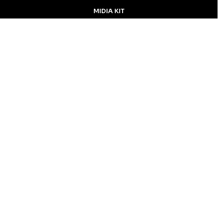
MIDIA KIT
ÚLTIMAS NOTÍCIAS
DESTAQUE
Inicial
Colunistas
Notícias
Apucarana
Podcast
MidiaKit
CONTATO