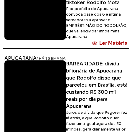
tiktoker Rodolfo Mota
Pior prefeito de Apucarana
convoca base dos 6 e intima
vereadores a aprovar o
EMPRÉSTIMÃO DO RODOLFÃO,
que vai endividar ainda mais
Apucarana
Ler Matéria
APUCARANA
/ HÁ 1 SEMANA
BARBARIDADE: dívida
bilionária de Apucarana
que Rodolfo disse que
parcelou em Brasília, está
custando R$ 300 mil
reais por dia para
Apucarana
Juros de dívida que Pegorer fez
lá atrás, e que Rodolfo quer
fazer uma igual agora dos 30
milhões, gera diariamente valor