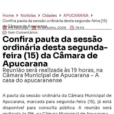
Home
Notícias
Cidades
APUCARANA
Confira pauta da sessão ordinária desta segunda-feira (15)
da Câmara de Apucarana
AN Notícias
15 de junho, 2026
19:44
Sem Comentários
Confira pauta da sessão
ordinária desta segunda-
feira (15) da Câmara de
Apucarana
Reunião será realizada às 19 horas, na
Câmara Municipal de Apucarana – A
casa do apucaranense
A pauta da sessão ordinária da Câmara Municipal de
Apucarana, marcada para segunda-feira (15), já está
disponível para consulta pública. A reunião será
realizada às 19h, na Câmara Municipal de Apucarana –