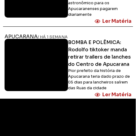
astronômico para os
Apucaranenses pagarem
diariamente
Ler Matéria
APUCARANA
/ HÁ 1 SEMANA
BOMBA E POLÊMICA:
Rodolfo tiktoker manda
retirar trailers de lanches
do Centro de Apucarana
Pior prefeito da história de
Apucarana teria dado prazo de
05 dias para lancheiros saírem
das Ruas da cidade
Ler Matéria