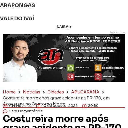
ARAPONGAS
VALE DO IVAÍ
SAIBA +
Publicidade
Home
Notícias
Cidades
APUCARANA
Costureira morre após grave acidente na PR-170, em
Apucarana no Contorno Norte
AN Notícias
10 de agosto, 2025
20:50
Sem Comentários
Costureira morre após
grave acidente na PR-170,