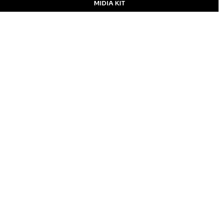
MIDIA KIT
ÚLTIMAS NOTÍCIAS
DESTAQUE
Inicial
Colunistas
Notícias
Apucarana
Podcast
MidiaKit
CONTATO