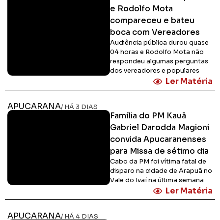
e Rodolfo Mota
compareceu e bateu
boca com Vereadores
Audiência pública durou quase
04 horas e Rodolfo Mota não
respondeu algumas perguntas
dos vereadores e populares
Ler Matéria
APUCARANA
/ HÁ 3 DIAS
Família do PM Kauã
Gabriel Darodda Magioni
convida Apucaranenses
para Missa de sétimo dia
Cabo da PM foi vítima fatal de
disparo na cidade de Arapuã no
Vale do Ivaí na última semana
Ler Matéria
APUCARANA
/ HÁ 4 DIAS