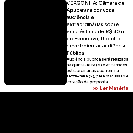
VERGONHA: Câmara de
Apucarana convoca
audiência e
extraordinárias sobre
empréstimo de R$ 30 mi
do Executivo; Rodolfo
deve boicotar audiência
Pública
Audiência pública será realizada
na quinta-feira (6) e as sessões
extraordinárias ocorrem na
sexta-feira (7), para discussão e
votação da proposta
Ler Matéria