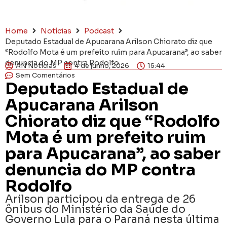
Home
Notícias
Podcast
Deputado Estadual de Apucarana Arilson Chiorato diz que
“Rodolfo Mota é um prefeito ruim para Apucarana”, ao saber
denuncia do MP contra Rodolfo
AN Notícias
4 de junho, 2026
15:44
Sem Comentários
Deputado Estadual de
Apucarana Arilson
Chiorato diz que “Rodolfo
Mota é um prefeito ruim
para Apucarana”, ao saber
denuncia do MP contra
Rodolfo
Arilson participou da entrega de 26
ônibus do Ministério da Saúde do
Governo Lula para o Paraná nesta última