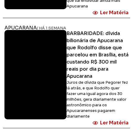
que vai endividar ainda mais
Apucarana
Ler Matéria
APUCARANA
/ HÁ 1 SEMANA
BARBARIDADE: dívida
bilionária de Apucarana
que Rodolfo disse que
parcelou em Brasília, está
custando R$ 300 mil
reais por dia para
Apucarana
Juros de dívida que Pegorer fez
lá atrás, e que Rodolfo quer
fazer uma igual agora dos 30
milhões, gera diariamente valor
astronômico para os
Apucaranenses pagarem
diariamente
Ler Matéria