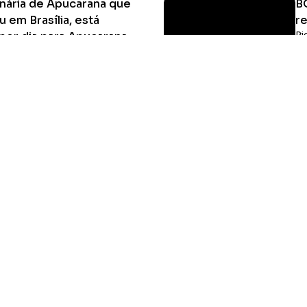
nária de Apucarana que
B
 em Brasília, está
re
 por dia para Apucarana
Pi
di
á atrás, e que Rodolfo quer fazer
era diariamente valor
ses pagarem diariamente
Ler Matéria
HOME
MIDIA KIT
ÚLTIMAS NOTÍCIAS
DESTAQUE