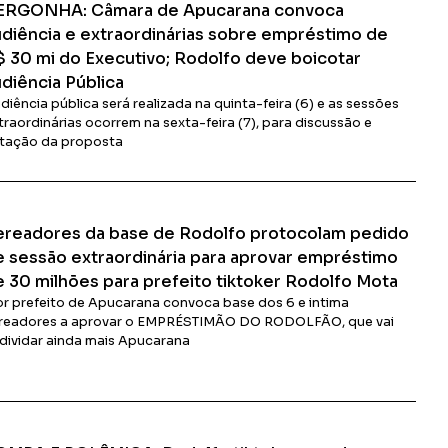
ERGONHA: Câmara de Apucarana convoca
udiência e extraordinárias sobre empréstimo de
$ 30 mi do Executivo; Rodolfo deve boicotar
diência Pública
diência pública será realizada na quinta-feira (6) e as sessões
traordinárias ocorrem na sexta-feira (7), para discussão e
tação da proposta
Ler Matéria
ereadores da base de Rodolfo protocolam pedido
e sessão extraordinária para aprovar empréstimo
e 30 milhões para prefeito tiktoker Rodolfo Mota
or prefeito de Apucarana convoca base dos 6 e intima
readores a aprovar o EMPRÉSTIMÃO DO RODOLFÃO, que vai
dividar ainda mais Apucarana
Ler Matéria