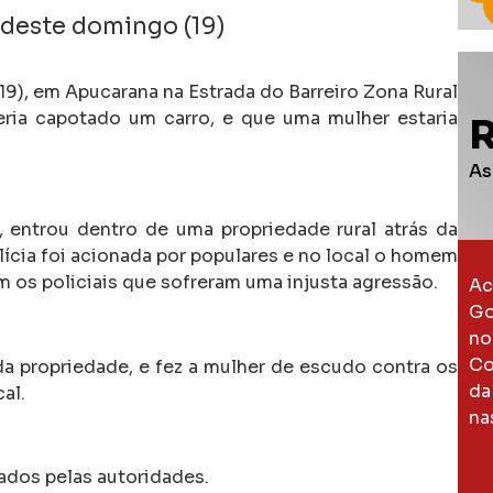
 deste domingo (19)
9), em Apucarana na Estrada do Barreiro Zona Rural
ia capotado um carro, e que uma mulher estaria
As
entrou dentro de uma propriedade rural atrás da
ícia foi acionada por populares e no local o homem
 os policiais que sofreram uma injusta agressão.
Ac
Go
no
Co
da propriedade, e fez a mulher de escudo contra os
da
al.
na
ados pelas autoridades.