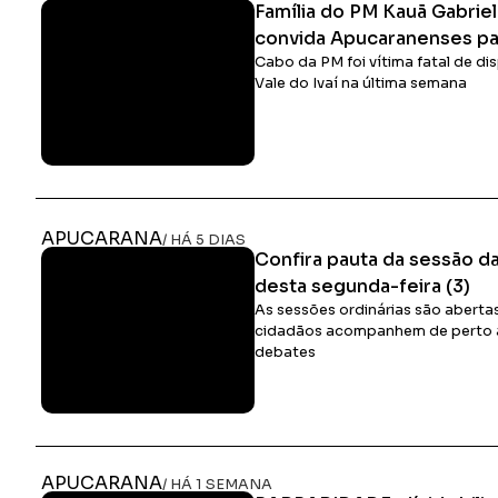
Família do PM Kauã Gabrie
convida Apucaranenses par
Cabo da PM foi vítima fatal de d
Vale do Ivaí na última semana
APUCARANA
/ HÁ 5 DIAS
Confira pauta da sessão 
desta segunda-feira (3)
As sessões ordinárias são aberta
cidadãos acompanhem de perto as
debates
APUCARANA
/ HÁ 1 SEMANA