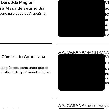
l Darodda Magioni
V
a Missa de sétimo dia
a
isparo na cidade de Arapuã no
R
au
Au
ex
vo
Ler Matéria
APUCARANA
/ HÁ 1 SEMANA
da Câmara de Apucarana
V
d
s ao público, permitindo que os
d
 atividades parlamentares, os
Pi
ve
en
Ler Matéria
APUCARANA
/ HÁ 1 SEMANA