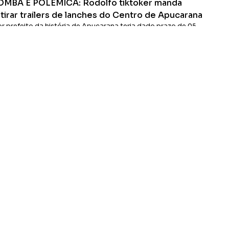
OMBA E POLÊMICA: Rodolfo tiktoker manda
tirar trailers de lanches do Centro de Apucarana
or prefeito da história de Apucarana teria dado prazo de 05
as para lancheiros saírem das Ruas da cidade
Ler Matéria
Apucarana-PR
CONTATO