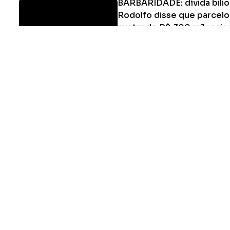
BARBARIDADE: dívida bilio
Rodolfo disse que parcelou
custando R$ 300 mil reais
Juros de dívida que Pegorer fez l
uma igual agora dos 30 milhões, g
astronômico para os Apucaranen