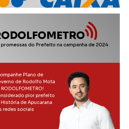
RODOLFOMETRO
 promessas do Prefeito na campanha de 2024
ompanhe Plano de
verno de Rodolfo Mota
 RODOLFOMETRO!
nsiderado pior prefeito
 História de Apucarana
s redes sociais