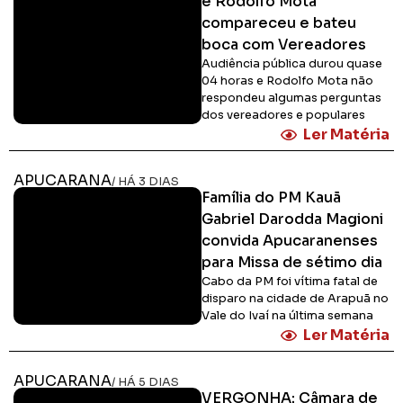
e Rodolfo Mota
compareceu e bateu
boca com Vereadores
Audiência pública durou quase
04 horas e Rodolfo Mota não
respondeu algumas perguntas
dos vereadores e populares
Ler Matéria
APUCARANA
/ HÁ 3 DIAS
Família do PM Kauã
Gabriel Darodda Magioni
convida Apucaranenses
para Missa de sétimo dia
Cabo da PM foi vítima fatal de
disparo na cidade de Arapuã no
Vale do Ivaí na última semana
Ler Matéria
APUCARANA
/ HÁ 5 DIAS
VERGONHA: Câmara de