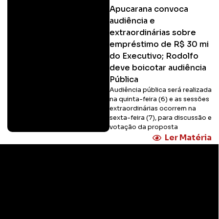
Apucarana convoca
audiência e
extraordinárias sobre
empréstimo de R$ 30 mi
do Executivo; Rodolfo
deve boicotar audiência
Pública
Audiência pública será realizada
na quinta-feira (6) e as sessões
extraordinárias ocorrem na
sexta-feira (7), para discussão e
votação da proposta
Ler Matéria