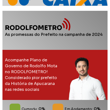
RODOLFOMETRO
As promessas do Prefeito na campanha de 2024
Acompanhe Plano de
Governo de Rodolfo Mota
no RODOLFOMETRO!
Considerado pior prefeito
da História de Apucarana
nas redes sociais
0%
0%
Cumpriu:
Em Andamento: