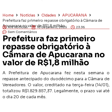
Home
Notícias
Cidades
APUCARANA
Prefeitura faz primeiro repasse obrigatório à Câmara de
Apucarana no valor de R$1,8 milhão
AN Notícias
16 de janeiro, 2025
23:36
Sem Comentários
Prefeitura faz primeiro
repasse obrigatório à
Câmara de Apucarana no
valor de R$1,8 milhão
A Prefeitura de Apucarana fez nesta semana o
repasse antecipado do duodécimo para a Câmara de
Vereadores. O valor, creditado na terça-feira (14/01),
totalizou R$1.829.857,37. Legalmente, o prazo vai até
o dia 20 de cada mês.