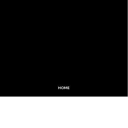
HOME
MIDIA KIT
ÚLTIMAS NOTÍCIAS
DESTAQUE
Inicial
Colunistas
Notícias
Apucarana
Podcast
MidiaKit