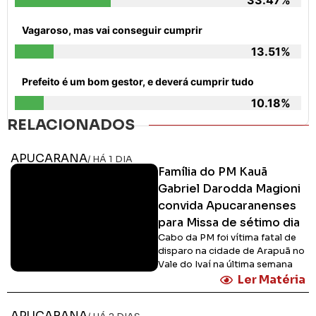
33.47%
Vagaroso, mas vai conseguir cumprir
13.51%
Prefeito é um bom gestor, e deverá cumprir tudo
10.18%
RELACIONADOS
APUCARANA
/ HÁ 1 DIA
Família do PM Kauã
Gabriel Darodda Magioni
convida Apucaranenses
para Missa de sétimo dia
Cabo da PM foi vítima fatal de
disparo na cidade de Arapuã no
Vale do Ivaí na última semana
Ler Matéria
APUCARANA