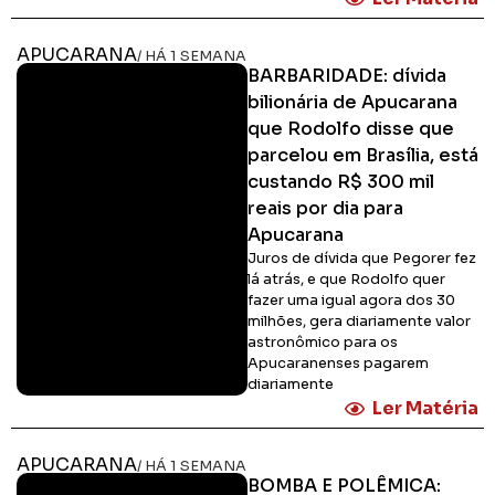
APUCARANA
/ HÁ 1 SEMANA
BARBARIDADE: dívida
bilionária de Apucarana
que Rodolfo disse que
parcelou em Brasília, está
custando R$ 300 mil
reais por dia para
Apucarana
Juros de dívida que Pegorer fez
lá atrás, e que Rodolfo quer
fazer uma igual agora dos 30
milhões, gera diariamente valor
astronômico para os
Apucaranenses pagarem
diariamente
Ler Matéria
APUCARANA
/ HÁ 1 SEMANA
BOMBA E POLÊMICA: