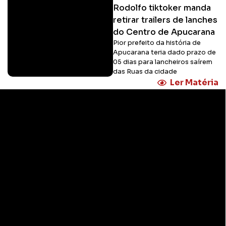
Rodolfo tiktoker manda
retirar trailers de lanches
do Centro de Apucarana
Pior prefeito da história de
Apucarana teria dado prazo de
05 dias para lancheiros saírem
das Ruas da cidade
Ler Matéria