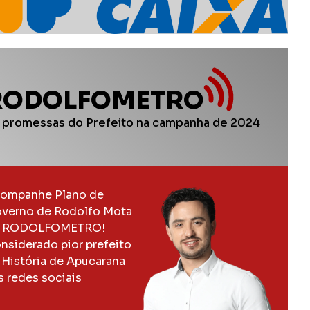
RODOLFOMETRO
 promessas do Prefeito na campanha de 2024
ompanhe Plano de
verno de Rodolfo Mota
 RODOLFOMETRO!
nsiderado pior prefeito
 História de Apucarana
s redes sociais