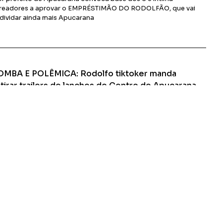
readores a aprovar o EMPRÉSTIMÃO DO RODOLFÃO, que vai
dividar ainda mais Apucarana
Ler Matéria
OMBA E POLÊMICA: Rodolfo tiktoker manda
tirar trailers de lanches do Centro de Apucarana
or prefeito da história de Apucarana teria dado prazo de 05
as para lancheiros saírem das Ruas da cidade
Ler Matéria
Apucarana-PR
CONTATO