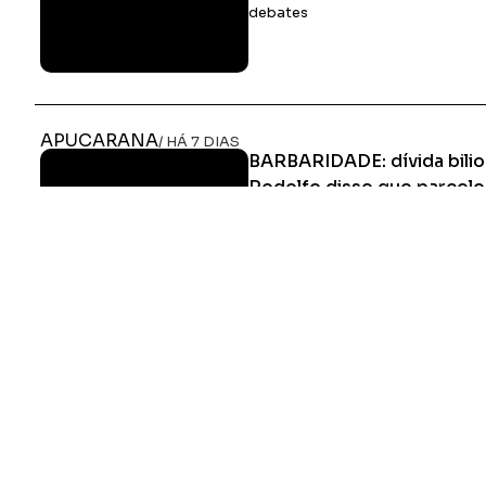
debates
APUCARANA
/ HÁ 7 DIAS
BARBARIDADE: dívida bilio
Rodolfo disse que parcelou
custando R$ 300 mil reais
Juros de dívida que Pegorer fez l
uma igual agora dos 30 milhões, g
astronômico para os Apucaranen