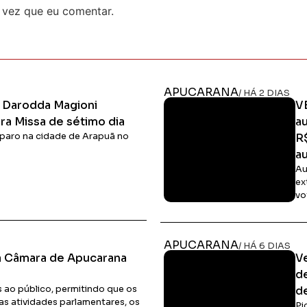
 vez que eu comentar.
APUCARANA
/ HÁ 2 DIAS
l Darodda Magioni
V
a Missa de sétimo dia
a
isparo na cidade de Arapuã no
R
au
Au
ex
vo
Ler Matéria
APUCARANA
/ HÁ 6 DIAS
da Câmara de Apucarana
V
d
s ao público, permitindo que os
d
 atividades parlamentares, os
Pi