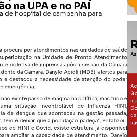
ão na UPA e no PAI
ra de hospital de campanha para
a procura por atendimentos nas unidades de saúde
As
 superlotação na Unidade de Pronto Atendimento
ante coletiva de imprensa após a sessão da Câmara
sidente da Câmara, Danylo Acioli (MDB), alertou para
pio e destacou a necessidade de atenção do poder
Ac
 e emergência.
Go
não existe passo de mágica na política, mas tudo é
no
ma situação incontrolável de Influenza H1N1,
Co
mia de dengue que aconteceu na gestão passada,
da
 feio é deixar que a população padeça”, enfatizou.
na
s de H1N1 e Covid, existe estrutura já disponível
para ampliar a capacidade de atendimento. Danylo