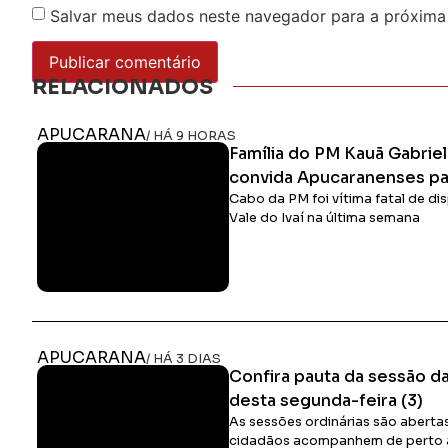
Salvar meus dados neste navegador para a próxima
RELACIONADOS
APUCARANA
/ HÁ 9 HORAS
Família do PM Kauã Gabrie
convida Apucaranenses par
Cabo da PM foi vítima fatal de d
Vale do Ivaí na última semana
APUCARANA
/ HÁ 3 DIAS
Confira pauta da sessão 
desta segunda-feira (3)
As sessões ordinárias são aberta
cidadãos acompanhem de perto as