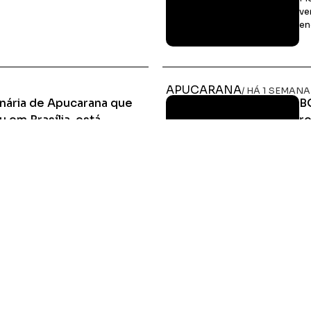
ve
en
Ler Matéria
APUCARANA
/ HÁ 1 SEMANA
nária de Apucarana que
B
 em Brasília, está
re
 por dia para Apucarana
Pi
di
á atrás, e que Rodolfo quer fazer
era diariamente valor
ses pagarem diariamente
Ler Matéria
HOME
MIDIA KIT
ÚLTIMAS NOTÍCIAS
DESTAQUE