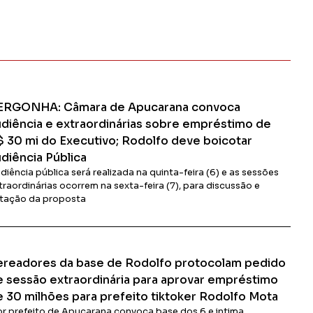
ERGONHA: Câmara de Apucarana convoca
udiência e extraordinárias sobre empréstimo de
$ 30 mi do Executivo; Rodolfo deve boicotar
diência Pública
diência pública será realizada na quinta-feira (6) e as sessões
traordinárias ocorrem na sexta-feira (7), para discussão e
tação da proposta
Ler Matéria
ereadores da base de Rodolfo protocolam pedido
e sessão extraordinária para aprovar empréstimo
e 30 milhões para prefeito tiktoker Rodolfo Mota
or prefeito de Apucarana convoca base dos 6 e intima