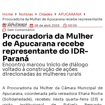
Home
Notícias
Cidades
APUCARANA
Procuradoria da Mulher de Apucarana recebe representante
do IDR-Paraná
AN Notícias
26 de abril, 2025
00:05
Sem Comentários
Procuradoria da Mulher
de Apucarana recebe
representante do IDR-
Paraná
Encontro marcou início de diálogo
voltado à construção de ações
direcionadas às mulheres rurais
A Procuradoria da Mulher da Câmara Municipal de
Apucarana, coordenada pela vereadora Eliana Rocha
(Solidariedade), recebeu nesta quarta-feira (23) a
visita institucional de Rafaela Bernardo,