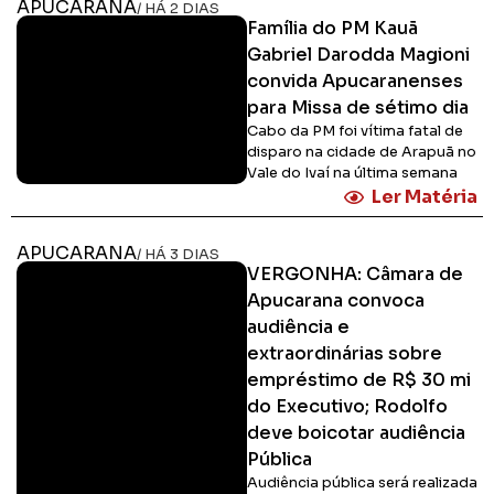
APUCARANA
/ HÁ 2 DIAS
Família do PM Kauã
Gabriel Darodda Magioni
convida Apucaranenses
para Missa de sétimo dia
Cabo da PM foi vítima fatal de
disparo na cidade de Arapuã no
Vale do Ivaí na última semana
Ler Matéria
APUCARANA
/ HÁ 3 DIAS
VERGONHA: Câmara de
Apucarana convoca
audiência e
extraordinárias sobre
empréstimo de R$ 30 mi
do Executivo; Rodolfo
deve boicotar audiência
Pública
Audiência pública será realizada