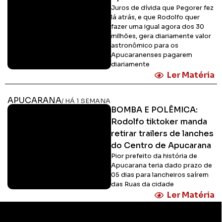
Juros de dívida que Pegorer fez
lá atrás, e que Rodolfo quer
fazer uma igual agora dos 30
milhões, gera diariamente valor
astronômico para os
Apucaranenses pagarem
diariamente
Ler Matéria
APUCARANA
/ HÁ 1 SEMANA
BOMBA E POLÊMICA:
Rodolfo tiktoker manda
retirar trailers de lanches
do Centro de Apucarana
Pior prefeito da história de
Apucarana teria dado prazo de
05 dias para lancheiros saírem
das Ruas da cidade
Ler Matéria