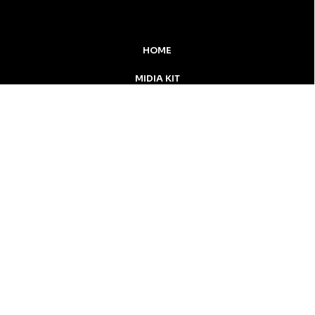
HOME
MIDIA KIT
ÚLTIMAS NOTÍCIAS
DESTAQUE
Inicial
Colunistas
Notícias
Apucarana
Podcast
MidiaKit
CONTATO