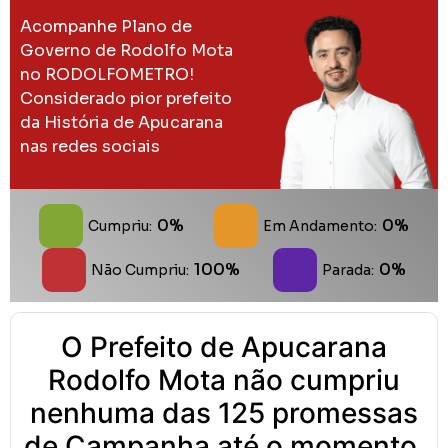
Acompanhe Plano de
Governo de Rodolfo Mota
no RODOLFOMETRO!
Considerado pior prefeito
da História de Apucarana
nas redes sociais
0%
0%
Cumpriu:
Em Andamento:
100%
0%
Não Cumpriu:
Parada:
O Prefeito de Apucarana
Rodolfo Mota não cumpriu
nenhuma das 125 promessas
de Campanha até o momento.