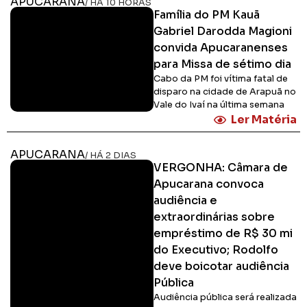
APUCARANA
/ HÁ 10 HORAS
Família do PM Kauã
Gabriel Darodda Magioni
convida Apucaranenses
para Missa de sétimo dia
Cabo da PM foi vítima fatal de
disparo na cidade de Arapuã no
Vale do Ivaí na última semana
Ler Matéria
APUCARANA
/ HÁ 2 DIAS
VERGONHA: Câmara de
Apucarana convoca
audiência e
extraordinárias sobre
empréstimo de R$ 30 mi
do Executivo; Rodolfo
deve boicotar audiência
Pública
Audiência pública será realizada