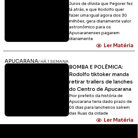
Juros de dívida que Pegorer fez
lá atrás, e que Rodolfo quer
fazer uma igual agora dos 30
milhões, gera diariamente valor
astronômico para os
Apucaranenses pagarem
diariamente
Ler Matéria
APUCARANA
/ HÁ 1 SEMANA
BOMBA E POLÊMICA:
Rodolfo tiktoker manda
retirar trailers de lanches
do Centro de Apucarana
Pior prefeito da história de
Apucarana teria dado prazo de
05 dias para lancheiros saírem
das Ruas da cidade
Ler Matéria