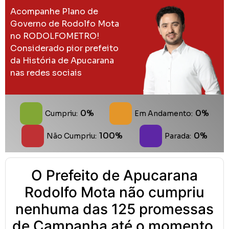
Acompanhe Plano de
Governo de Rodolfo Mota
no RODOLFOMETRO!
Considerado pior prefeito
da História de Apucarana
nas redes sociais
0%
0%
Cumpriu:
Em Andamento:
100%
0%
Não Cumpriu:
Parada:
O Prefeito de Apucarana
Rodolfo Mota não cumpriu
nenhuma das 125 promessas
de Campanha até o momento.