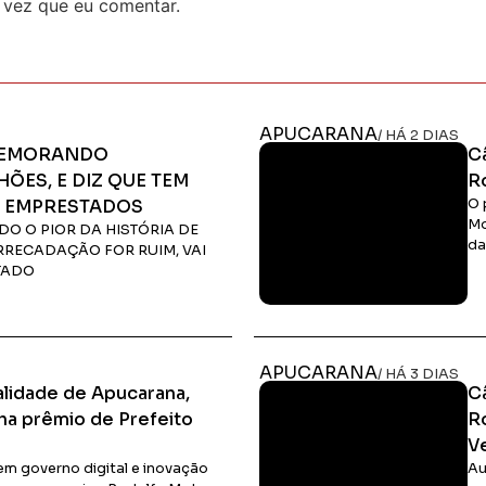
 vez que eu comentar.
APUCARANA
/ HÁ 2 DIAS
OMEMORANDO
C
ÕES, E DIZ QUE TEM
R
R EMPRESTADOS
O 
Mo
DO O PIOR DA HISTÓRIA DE
da
RRECADAÇÃO FOR RUIM, VAI
TADO
Ler Matéria
APUCARANA
/ HÁ 3 DIAS
alidade de Apucarana,
C
ha prêmio de Prefeito
R
V
em governo digital e inovação
Au