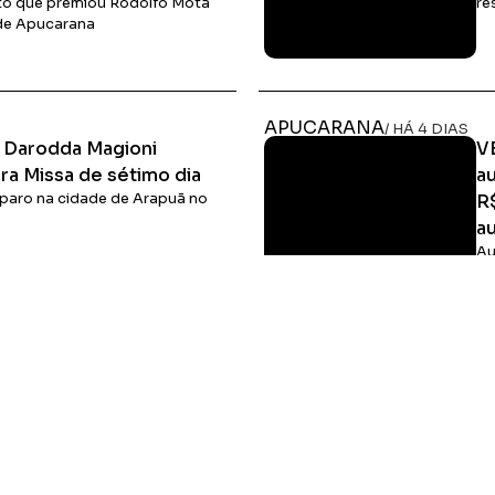
nto que premiou Rodolfo Mota
re
a de Apucarana
Ler Matéria
APUCARANA
/ HÁ 4 DIAS
l Darodda Magioni
V
a Missa de sétimo dia
a
isparo na cidade de Arapuã no
R
au
Au
ex
vo
Ler Matéria
HOME
MIDIA KIT
ÚLTIMAS NOTÍCIAS
DESTAQUE