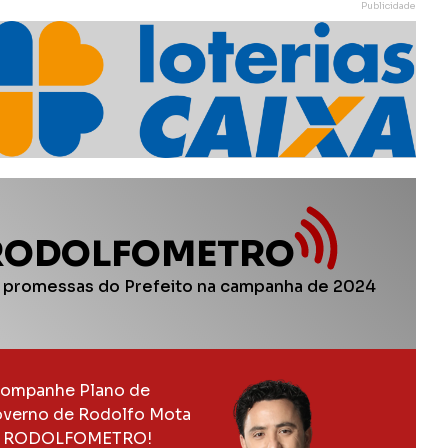
Publicidade
RODOLFOMETRO
 promessas do Prefeito na campanha de 2024
ompanhe Plano de
verno de Rodolfo Mota
 RODOLFOMETRO!