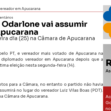
 vereador em Apucarana
ntários
 Odarlone vai assumir
Apucarana
eira dia (25) na Câmara de Apucarana
pelo PT, e vereador mais votado de Apucarana na
i diplomado vereador em Apucarana depois que a
ltima eleição nesta segunda-feira (14).
As
os para a Câmara, no entanto o partido não havia
ssumirá no lugar do vereador Luiz Vilas Boas (PDT).
) na Câmara de Apucarana.
Ac
Go
no