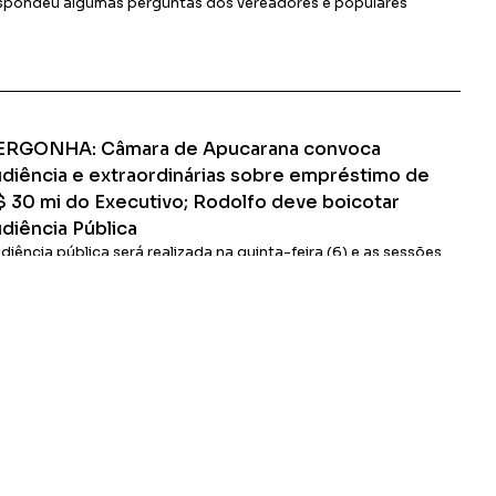
spondeu algumas perguntas dos vereadores e populares
Ler Matéria
ERGONHA: Câmara de Apucarana convoca
udiência e extraordinárias sobre empréstimo de
$ 30 mi do Executivo; Rodolfo deve boicotar
diência Pública
diência pública será realizada na quinta-feira (6) e as sessões
traordinárias ocorrem na sexta-feira (7), para discussão e
tação da proposta
Ler Matéria
Apucarana-PR
CONTATO