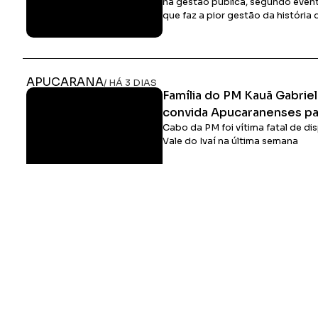
na gestão pública, segundo eve
que faz a pior gestão da históri
APUCARANA
/ HÁ 3 DIAS
Família do PM Kauã Gabrie
convida Apucaranenses par
Cabo da PM foi vítima fatal de d
Vale do Ivaí na última semana