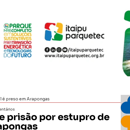
el é preso em Arapongas
ntários
prisão por estupro de
rapongas