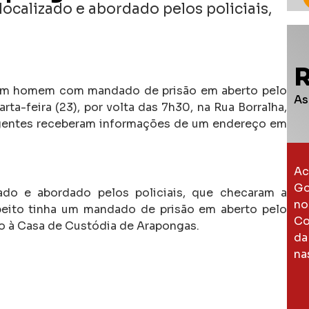
localizado e abordado pelos policiais,
u um homem com mandado de prisão em aberto pelo
As
ta-feira (23), por volta das 7h30, na Rua Borralha,
gentes receberam informações de um endereço em
Ac
Go
ado e abordado pelos policiais, que checaram a
no
eito tinha um mandado de prisão em aberto pelo
Co
do à Casa de Custódia de Arapongas.
da
na