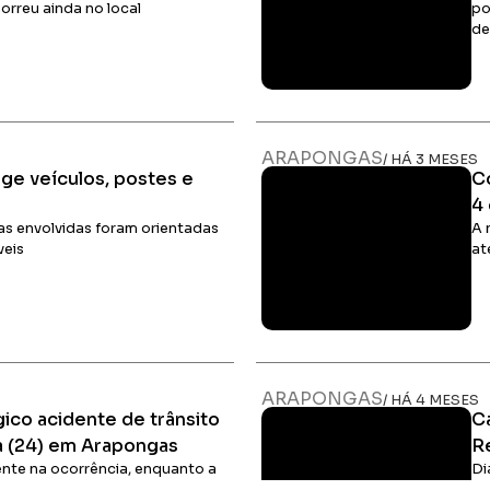
orreu ainda no local
po
de
Ler Matéria
ARAPONGAS
/ HÁ 3 MESES
ge veículos, postes e
C
4
imas envolvidas foram orientadas
A 
veis
at
Ler Matéria
ARAPONGAS
/ HÁ 4 MESES
ico acidente de trânsito
Ca
a (24) em Arapongas
R
sente na ocorrência, enquanto a
Di
foi acionada
ca