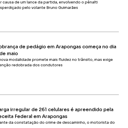
r causa de um lance da partida, envolvendo o pênalti
sperdiçado pelo volante Bruno Guimarães
Ler Matéria
obrança de pedágio em Arapongas começa no dia
 de maio
nova modalidade promete mais fluidez no trânsito, mas exige
enção redobrada dos condutores
Ler Matéria
rga irregular de 261 celulares é apreendido pela
eceita Federal em Arapongas
ante da constatação do crime de descaminho, o motorista do
minhão recebeu voz de prisão