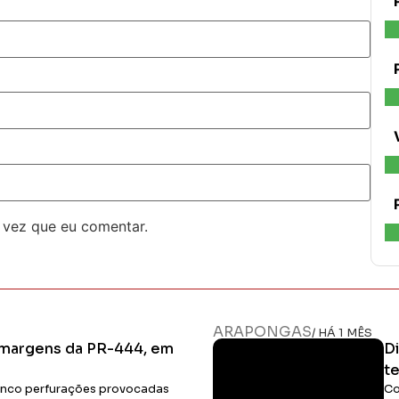
 vez que eu comentar.
ARAPONGAS
/ HÁ 1 MÊS
 margens da PR-444, em
D
t
cinco perfurações provocadas
Co