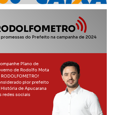
RODOLFOMETRO
 promessas do Prefeito na campanha de 2024
ompanhe Plano de
verno de Rodolfo Mota
 RODOLFOMETRO!
nsiderado pior prefeito
 História de Apucarana
s redes sociais