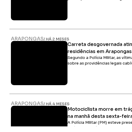
ARAPONGAS
/ HÁ 2 MESES
Carreta desgovernada atin
residências em Arapongas
Segundo a Polícia Militar, as vít
sobre as providências legais cabí
ARAPONGAS
/ HÁ 4 MESES
Motociclista morre em trág
na manhã desta sexta-feir
A Polícia Militar (PM) esteve pre
Polícia Rodoviária Federal (PRF) 