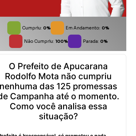
Cumpriu:
0%
Em Andamento:
0%
Não Cumpriu:
100%
Parada:
0%
O Prefeito de Apucarana
Rodolfo Mota não cumpriu
nenhuma das 125 promessas
de Campanha até o momento.
Como você analisa essa
situação?
Prefeito é Irresponsável, só prometeu e nada