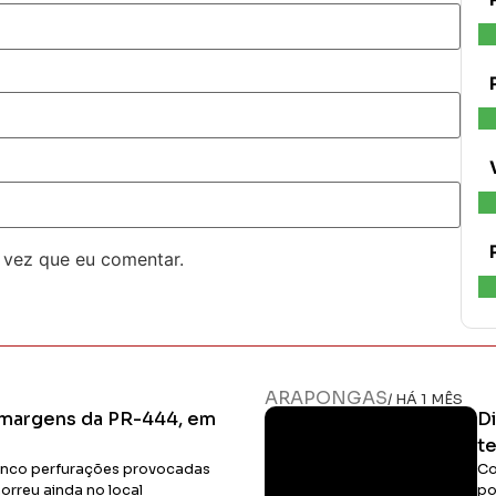
 vez que eu comentar.
ARAPONGAS
/ HÁ 1 MÊS
 margens da PR-444, em
D
t
cinco perfurações provocadas
Co
orreu ainda no local
po