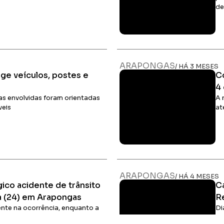
de
Ler Matéria
ARAPONGAS
/ HÁ 3 MESES
ge veículos, postes e
C
4
imas envolvidas foram orientadas
A 
veis
at
Ler Matéria
ARAPONGAS
/ HÁ 4 MESES
ico acidente de trânsito
Ca
a (24) em Arapongas
R
sente na ocorrência, enquanto a
Di
foi acionada
ca