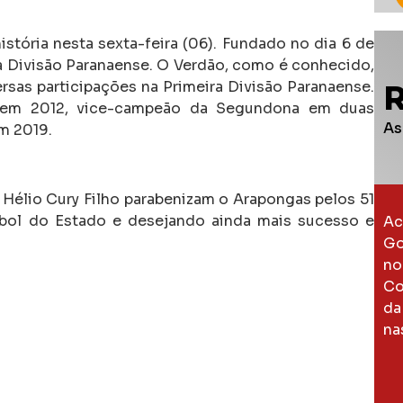
tória nesta sexta-feira (06). Fundado no dia 6 de
ra Divisão Paranaense. O Verdão, como é conhecido,
rsas participações na Primeira Divisão Paranaense.
r em 2012, vice-campeão da Segundona em duas
As
m 2019.
Hélio Cury Filho parabenizam o Arapongas pelos 51
tebol do Estado e desejando ainda mais sucesso e
Ac
Go
no
Co
da
na