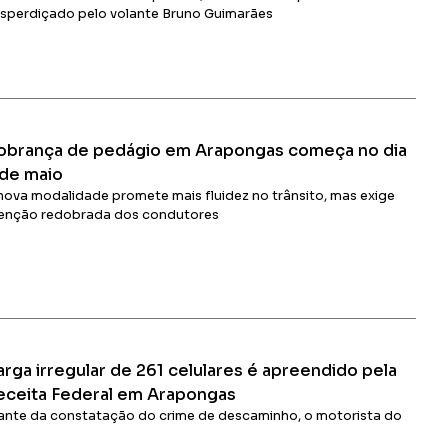
sperdiçado pelo volante Bruno Guimarães
Ler Matéria
obrança de pedágio em Arapongas começa no dia
 de maio
nova modalidade promete mais fluidez no trânsito, mas exige
enção redobrada dos condutores
Ler Matéria
rga irregular de 261 celulares é apreendido pela
eceita Federal em Arapongas
ante da constatação do crime de descaminho, o motorista do
minhão recebeu voz de prisão