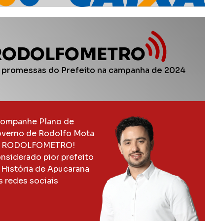
RODOLFOMETRO
 promessas do Prefeito na campanha de 2024
ompanhe Plano de
verno de Rodolfo Mota
 RODOLFOMETRO!
nsiderado pior prefeito
 História de Apucarana
s redes sociais