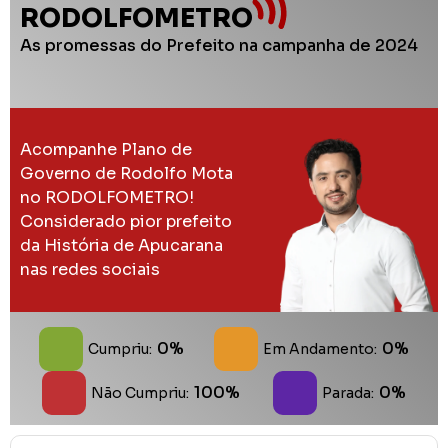
RODOLFOMETRO
As promessas do Prefeito na campanha de 2024
Acompanhe Plano de
Governo de Rodolfo Mota
no RODOLFOMETRO!
Considerado pior prefeito
da História de Apucarana
nas redes sociais
0%
0%
Cumpriu:
Em Andamento:
100%
0%
Não Cumpriu:
Parada: