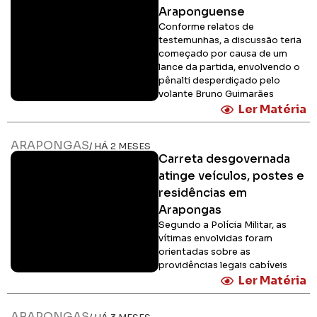
Araponguense
Conforme relatos de
testemunhas, a discussão teria
começado por causa de um
lance da partida, envolvendo o
pênalti desperdiçado pelo
volante Bruno Guimarães
Ler Matéria
ARAPONGAS
/ HÁ 2 MESES
Carreta desgovernada
atinge veículos, postes e
residências em
Arapongas
Segundo a Polícia Militar, as
vítimas envolvidas foram
orientadas sobre as
providências legais cabíveis
Ler Matéria
ARAPONGAS