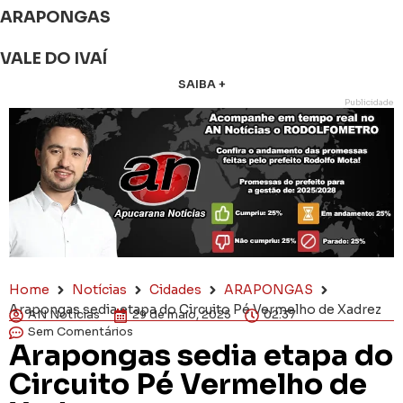
ARAPONGAS
VALE DO IVAÍ
SAIBA +
Publicidade
Home
Notícias
Cidades
ARAPONGAS
Arapongas sedia etapa do Circuito Pé Vermelho de Xadrez
AN Notícias
29 de maio, 2025
02:37
Sem Comentários
Arapongas sedia etapa do
Circuito Pé Vermelho de