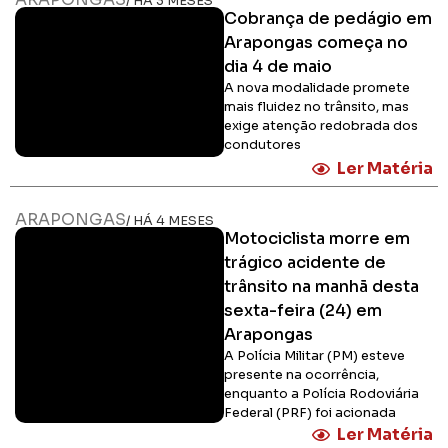
/ HÁ 3 MESES
Cobrança de pedágio em
Arapongas começa no
dia 4 de maio
A nova modalidade promete
mais fluidez no trânsito, mas
exige atenção redobrada dos
condutores
Ler Matéria
ARAPONGAS
/ HÁ 4 MESES
Motociclista morre em
trágico acidente de
trânsito na manhã desta
sexta-feira (24) em
Arapongas
A Polícia Militar (PM) esteve
presente na ocorrência,
enquanto a Polícia Rodoviária
Federal (PRF) foi acionada
Ler Matéria