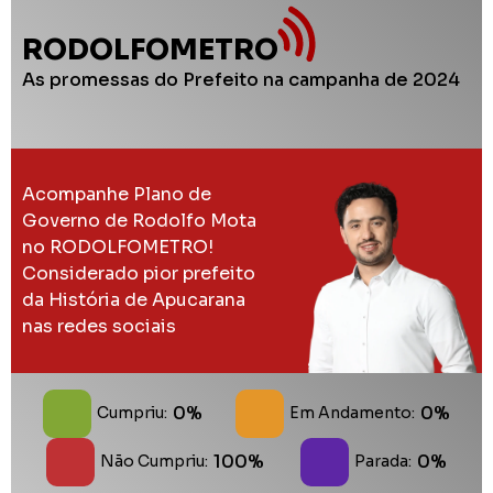
RODOLFOMETRO
As promessas do Prefeito na campanha de 2024
Acompanhe Plano de
Governo de Rodolfo Mota
no RODOLFOMETRO!
Considerado pior prefeito
da História de Apucarana
nas redes sociais
0%
0%
Cumpriu:
Em Andamento:
100%
0%
Não Cumpriu:
Parada: