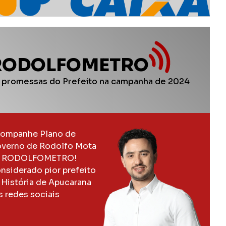
RODOLFOMETRO
 promessas do Prefeito na campanha de 2024
ompanhe Plano de
verno de Rodolfo Mota
 RODOLFOMETRO!
nsiderado pior prefeito
 História de Apucarana
s redes sociais