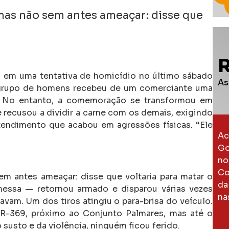
 mas não sem antes ameaçar: disse que
 em uma tentativa de homicídio no último sábado
As
 grupo de homens recebeu de um comerciante uma
 No entanto, a comemoração se transformou em
 recusou a dividir a carne com os demais, exigindo
tendimento que acabou em agressões físicas. “Ele
Ac
Go
no
Co
m antes ameaçar: disse que voltaria para matar o
da
essa — retornou armado e disparou várias vezes
na
vam. Um dos tiros atingiu o para-brisa do veículo.
 BR-369, próximo ao Conjunto Palmares, mas até o
susto e da violência, ninguém ficou ferido.