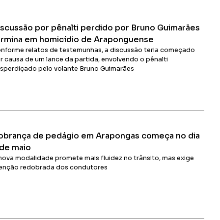
iscussão por pênalti perdido por Bruno Guimarães
ermina em homicídio de Araponguense
nforme relatos de testemunhas, a discussão teria começado
r causa de um lance da partida, envolvendo o pênalti
sperdiçado pelo volante Bruno Guimarães
Ler Matéria
obrança de pedágio em Arapongas começa no dia
 de maio
nova modalidade promete mais fluidez no trânsito, mas exige
enção redobrada dos condutores