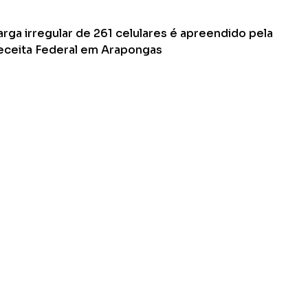
Ler Matéria
rga irregular de 261 celulares é apreendido pela
eceita Federal em Arapongas
ante da constatação do crime de descaminho, o motorista do
minhão recebeu voz de prisão
Ler Matéria
Apucarana-PR
CONTATO