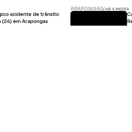
Ler Matéria
ARAPONGAS
/ HÁ 4 MESES
ico acidente de trânsito
Ca
a (24) em Arapongas
R
sente na ocorrência, enquanto a
Di
foi acionada
ca
Ler Matéria
HOME
MIDIA KIT
ÚLTIMAS NOTÍCIAS
DESTAQUE