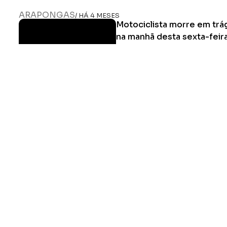
ARAPONGAS
/ HÁ 4 MESES
Motociclista morre em trág
na manhã desta sexta-feir
A Polícia Militar (PM) esteve pre
Polícia Rodoviária Federal (PRF) 