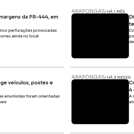
ARAPONGAS
/ HÁ 1 MÊS
 margens da PR-444, em
D
t
cinco perfurações provocadas
Co
orreu ainda no local
po
de
Ler Matéria
ARAPONGAS
/ HÁ 3 MESES
ge veículos, postes e
C
4
imas envolvidas foram orientadas
A 
veis
at