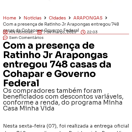
Home
Notícias
Cidades
ARAPONGAS
Com a presença de Ratinho Jr Arapongas entregou 748
casas da Cohapar e Governo Federal
AN Notícias
7 de março, 2025
22:03
Sem Comentários
Com a presença de
Ratinho Jr Arapongas
entregou 748 casas da
Cohapar e Governo
Federal
Os compradores também foram
beneficiados com descontos variáveis,
conforme a renda, do programa Minha
Casa Minha Vida
Nesta sexta-feira (07), foi realizada a entrega oficial