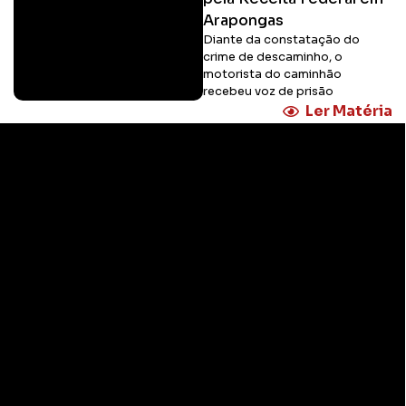
Arapongas
Diante da constatação do
crime de descaminho, o
motorista do caminhão
recebeu voz de prisão
Ler Matéria