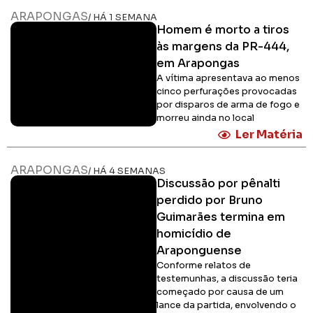
ARAPONGAS
/ HÁ 1 SEMANA
Homem é morto a tiros
às margens da PR-444,
em Arapongas
A vítima apresentava ao menos
cinco perfurações provocadas
por disparos de arma de fogo e
morreu ainda no local
Ler Matéria
ARAPONGAS
/ HÁ 4 SEMANAS
Discussão por pênalti
perdido por Bruno
Guimarães termina em
homicídio de
Araponguense
Conforme relatos de
testemunhas, a discussão teria
começado por causa de um
lance da partida, envolvendo o