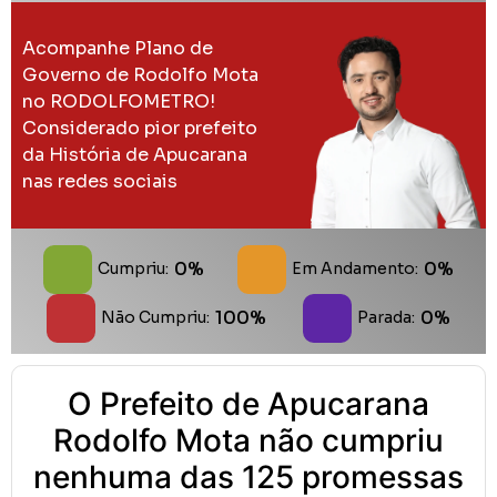
Acompanhe Plano de
Governo de Rodolfo Mota
no RODOLFOMETRO!
Considerado pior prefeito
da História de Apucarana
nas redes sociais
0%
0%
Cumpriu:
Em Andamento:
100%
0%
Não Cumpriu:
Parada:
O Prefeito de Apucarana
Rodolfo Mota não cumpriu
nenhuma das 125 promessas