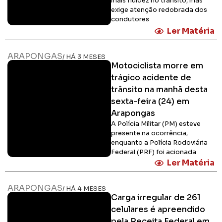
mais fluidez no trânsito, mas
exige atenção redobrada dos
condutores
Ler Matéria
ARAPONGAS
/ HÁ 3 MESES
Motociclista morre em
trágico acidente de
trânsito na manhã desta
sexta-feira (24) em
Arapongas
A Polícia Militar (PM) esteve
presente na ocorrência,
enquanto a Polícia Rodoviária
Federal (PRF) foi acionada
Ler Matéria
ARAPONGAS
/ HÁ 4 MESES
Carga irregular de 261
celulares é apreendido
pela Receita Federal em