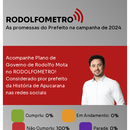
RODOLFOMETRO
As promessas do Prefeito na campanha de 2024
Acompanhe Plano de
Governo de Rodolfo Mota
no RODOLFOMETRO!
Considerado pior prefeito
da História de Apucarana
nas redes sociais
0%
0%
Cumpriu:
Em Andamento:
100%
0%
Não Cumpriu:
Parada: