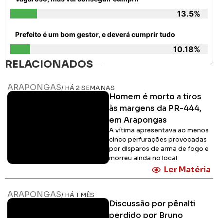
13.5%
Prefeito é um bom gestor, e deverá cumprir tudo
10.18%
RELACIONADOS
ARAPONGAS
/ HÁ 2 SEMANAS
Homem é morto a tiros
às margens da PR-444,
em Arapongas
A vítima apresentava ao menos
cinco perfurações provocadas
por disparos de arma de fogo e
morreu ainda no local
Ler Matéria
ARAPONGAS
/ HÁ 1 MÊS
Discussão por pênalti
perdido por Bruno