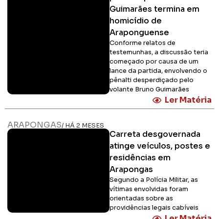
Guimarães termina em
homicídio de
Araponguense
Conforme relatos de
testemunhas, a discussão teria
começado por causa de um
lance da partida, envolvendo o
pênalti desperdiçado pelo
volante Bruno Guimarães
Ler Matéria
ARAPONGAS
/ HÁ 2 MESES
Carreta desgovernada
atinge veículos, postes e
residências em
Arapongas
Segundo a Polícia Militar, as
vítimas envolvidas foram
orientadas sobre as
providências legais cabíveis
Ler Matéria