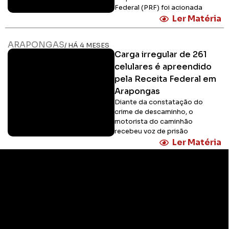
Federal (PRF) foi acionada
Ler Matéria
ARAPONGAS
/ HÁ 4 MESES
Carga irregular de 261
celulares é apreendido
pela Receita Federal em
Arapongas
Diante da constatação do
crime de descaminho, o
motorista do caminhão
recebeu voz de prisão
Ler Matéria