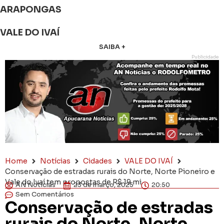
ARAPONGAS
VALE DO IVAÍ
SAIBA +
Publicidade
Home
Notícias
Cidades
VALE DO IVAÍ
Conservação de estradas rurais do Norte, Norte Pioneiro e
Vale do Ivaí tem propostas de R$ 19 mi
AN Notícias
23 de março, 2025
20:50
Sem Comentários
Conservação de estradas
rurais do Norte, Norte