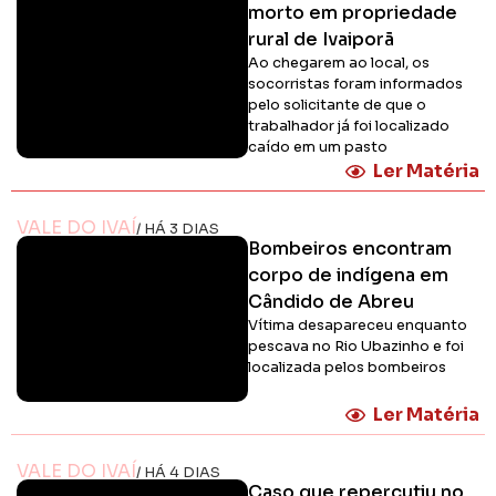
morto em propriedade
rural de Ivaiporã
Ao chegarem ao local, os
socorristas foram informados
pelo solicitante de que o
trabalhador já foi localizado
caído em um pasto
Ler Matéria
VALE DO IVAÍ
/ HÁ 3 DIAS
Bombeiros encontram
corpo de indígena em
Cândido de Abreu
Vítima desapareceu enquanto
pescava no Rio Ubazinho e foi
localizada pelos bombeiros
Ler Matéria
VALE DO IVAÍ
/ HÁ 4 DIAS
Caso que repercutiu no