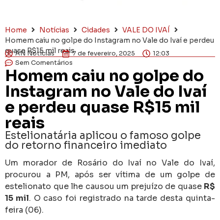
Home
Notícias
Cidades
VALE DO IVAÍ
Homem caiu no golpe do Instagram no Vale do Ivaí e perdeu
quase R$15 mil reais
AN Notícias
7 de fevereiro, 2025
12:03
Sem Comentários
Homem caiu no golpe do
Instagram no Vale do Ivaí
e perdeu quase R$15 mil
reais
Estelionatária aplicou o famoso golpe
do retorno financeiro imediato
Um morador de Rosário do Ivaí no Vale do Ivaí,
procurou a PM, após ser vítima de um golpe de
estelionato que lhe causou um prejuízo de quase
R$
15 mil
. O caso foi registrado na tarde desta quinta-
feira (06).