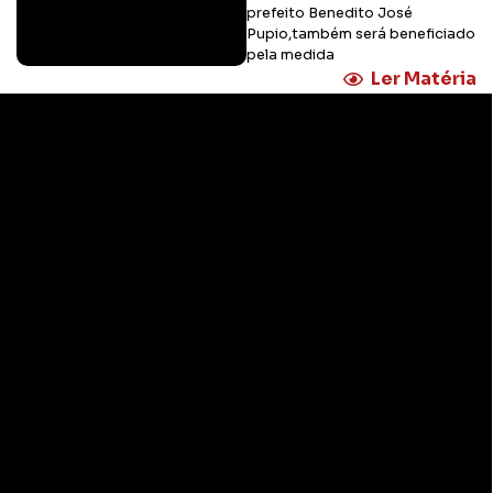
prefeito Benedito José
Pupio,também será beneficiado
pela medida
Ler Matéria