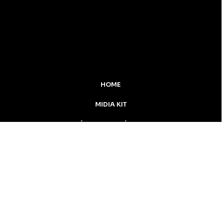
HOME
MIDIA KIT
ÚLTIMAS NOTÍCIAS
DESTAQUE
CONTATO
Inicial
Colunistas
Notícias
Apucarana
Podcast
MidiaKit