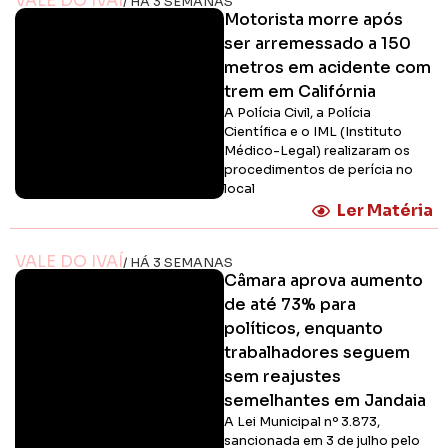
VALE DO IVAÍ
/ HÁ 3 SEMANAS
Motorista morre após
ser arremessado a 150
metros em acidente com
trem em Califórnia
A Polícia Civil, a Polícia
Científica e o IML (Instituto
Médico-Legal) realizaram os
procedimentos de perícia no
local
Ler Matéria
VALE DO IVAÍ
/ HÁ 3 SEMANAS
Câmara aprova aumento
de até 73% para
políticos, enquanto
trabalhadores seguem
sem reajustes
semelhantes em Jandaia
A Lei Municipal nº 3.873,
sancionada em 3 de julho pelo