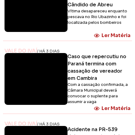
Cândido de Abreu
Vítima desapareceu enquanto
pescava no Rio Ubazinho e foi
localizada pelos bombeiros
Ler Matéria
VALE DO IVAÍ
/ HÁ 3 DIAS
Caso que repercutiu no
Paraná termina com
cassação de vereador
em Cambira
Com a cassação confirmada, a
Câmara Municipal deverá
convocar o suplente para
assumir a vaga
Ler Matéria
VALE DO IVAÍ
/ HÁ 3 DIAS
Acidente na PR-539