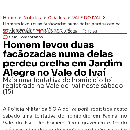
Home
Notícias
Cidades
VALE DO IVAÍ
Homem levou duas facãozadas numa delas perdeu orelha
em Jardim Alegre no Vale do Ivaí
AN Notícias
16 de março, 2025
19:53
Sem Comentários
Homem levou duas
facãozadas numa delas
perdeu orelha em Jardim
Alegre no Vale do Ivaí
Mais uma tentativa de homicídio foi
registrada no Vale do Ivaí neste sábado
(15)
A Polícia Militar da 6 CIA de Ivaiporã, registrou neste
sábado uma tentativa de homicídio em Faxinal no
Vale do Ivaí. Um homem ficou gravemente ferido
após ser atingido por dois golpes de facão, na noite