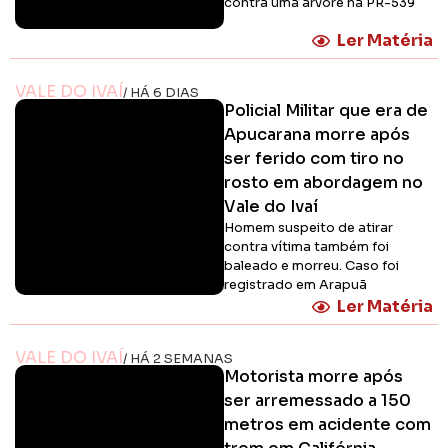
contra uma árvore na PR-539
Ler Matéria
VALE DO IVAÍ
/ HÁ 6 DIAS
Policial Militar que era de
Apucarana morre após
ser ferido com tiro no
rosto em abordagem no
Vale do Ivaí
Homem suspeito de atirar
contra vítima também foi
baleado e morreu. Caso foi
registrado em Arapuã
Ler Matéria
VALE DO IVAÍ
/ HÁ 2 SEMANAS
Motorista morre após
ser arremessado a 150
metros em acidente com