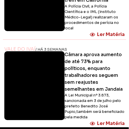
trem em Califórnia
A Polícia Civil, a Polícia
Científica e o IML (Instituto
Médico-Legal) realizaram os
procedimentos de perícia no
local
Ler Matéria
VALE DO IVAÍ
/ HÁ 3 SEMANAS
Câmara aprova aumento
de até 73% para
políticos, enquanto
trabalhadores seguem
sem reajustes
semelhantes em Jandaia
A Lei Municipal nº 3.873,
sancionada em 3 de julho pelo
prefeito Benedito José
Pupio,também será beneficiado
pela medida
Ler Matéria