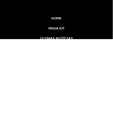
HOME
MIDIA KIT
ÚLTIMAS NOTÍCIAS
DESTAQUE
CONTATO
Inicial
Colunistas
Notícias
Apucarana
Podcast
MidiaKit