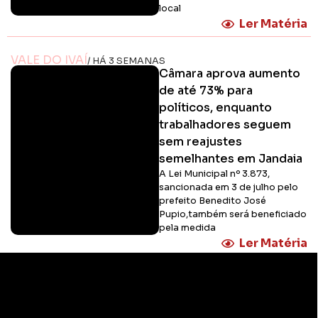
local
Ler Matéria
VALE DO IVAÍ
/ HÁ 3 SEMANAS
Câmara aprova aumento
de até 73% para
políticos, enquanto
trabalhadores seguem
sem reajustes
semelhantes em Jandaia
A Lei Municipal nº 3.873,
sancionada em 3 de julho pelo
prefeito Benedito José
Pupio,também será beneficiado
pela medida
Ler Matéria