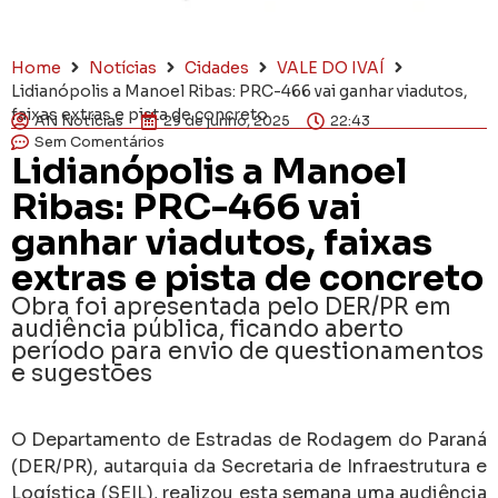
Home
Notícias
Cidades
VALE DO IVAÍ
Lidianópolis a Manoel Ribas: PRC-466 vai ganhar viadutos,
faixas extras e pista de concreto
AN Notícias
29 de junho, 2025
22:43
Sem Comentários
Lidianópolis a Manoel
Ribas: PRC-466 vai
ganhar viadutos, faixas
extras e pista de concreto
Obra foi apresentada pelo DER/PR em
audiência pública, ficando aberto
período para envio de questionamentos
e sugestões
O Departamento de Estradas de Rodagem do Paraná
(DER/PR), autarquia da Secretaria de Infraestrutura e
Logística (SEIL), realizou esta semana uma audiência