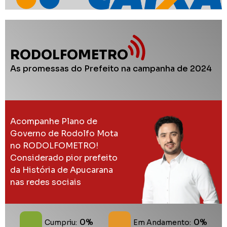
RODOLFOMETRO
As promessas do Prefeito na campanha de 2024
Acompanhe Plano de
Governo de Rodolfo Mota
no RODOLFOMETRO!
Considerado pior prefeito
da História de Apucarana
nas redes sociais
0%
0%
Cumpriu:
Em Andamento: