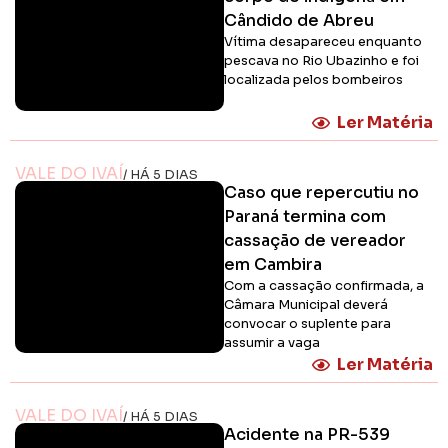
Cândido de Abreu
Vítima desapareceu enquanto
pescava no Rio Ubazinho e foi
localizada pelos bombeiros
Ler Matéria
VALE DO IVAÍ
/ HÁ 5 DIAS
Caso que repercutiu no
Paraná termina com
cassação de vereador
em Cambira
Com a cassação confirmada, a
Câmara Municipal deverá
convocar o suplente para
assumir a vaga
Ler Matéria
VALE DO IVAÍ
/ HÁ 5 DIAS
Acidente na PR-539