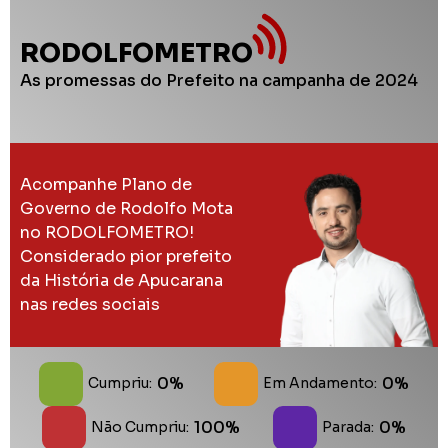
RODOLFOMETRO
As promessas do Prefeito na campanha de 2024
Acompanhe Plano de
Governo de Rodolfo Mota
no RODOLFOMETRO!
Considerado pior prefeito
da História de Apucarana
nas redes sociais
0%
0%
Cumpriu:
Em Andamento:
100%
0%
Não Cumpriu:
Parada: