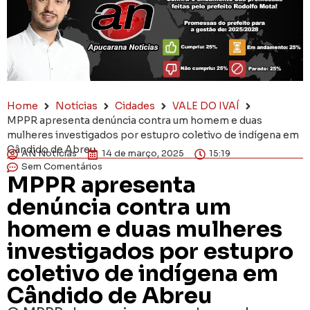
Home
Notícias
Cidades
VALE DO IVAÍ
MPPR apresenta denúncia contra um homem e duas
mulheres investigados por estupro coletivo de indígena em
Cândido de Abreu
AN Notícias
14 de março, 2025
15:19
Sem Comentários
MPPR apresenta
denúncia contra um
homem e duas mulheres
investigados por estupro
coletivo de indígena em
Cândido de Abreu