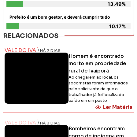
13.49%
Prefeito é um bom gestor, e deverá cumprir tudo
10.17%
RELACIONADOS
VALE DO IVAÍ
/ HÁ 2 DIAS
Homem é encontrado
morto em propriedade
rural de Ivaiporã
Ao chegarem ao local, os
socorristas foram informados
pelo solicitante de que o
trabalhador já foi localizado
caído em um pasto
Ler Matéria
VALE DO IVAÍ
/ HÁ 3 DIAS
Bombeiros encontram
corpo de indígena em