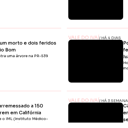
Ler Matéria
VALE DO IVAÍ
/ HÁ 4 DIAS
um morto e dois feridos
Po
Rio Bom
f
ontra uma árvore na PR-539
Iv
Ho
mo
Ler Matéria
VALE DO IVAÍ
/ HÁ 3 SEMAN
 arremessado a 150
C
rem em Califórnia
e
a e o IML (Instituto Médico-
s
s de perícia no local
A 