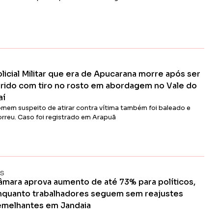
Ler Matéria
licial Militar que era de Apucarana morre após ser
erido com tiro no rosto em abordagem no Vale do
aí
mem suspeito de atirar contra vítima também foi baleado e
rreu. Caso foi registrado em Arapuã
Ler Matéria
AS
âmara aprova aumento de até 73% para políticos,
nquanto trabalhadores seguem sem reajustes
emelhantes em Jandaia
Lei Municipal nº 3.873, sancionada em 3 de julho pelo prefeito