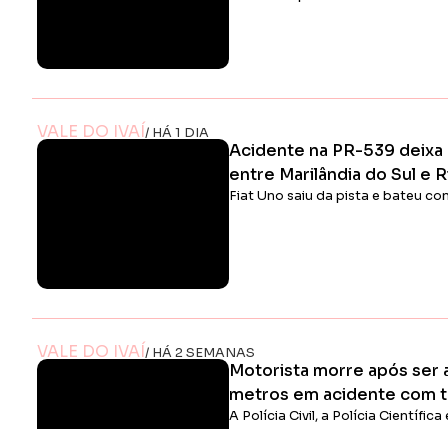
VALE DO IVAÍ
/ HÁ 1 DIA
Acidente na PR-539 deixa 
entre Marilândia do Sul e 
Fiat Uno saiu da pista e bateu c
VALE DO IVAÍ
/ HÁ 2 SEMANAS
Motorista morre após ser
metros em acidente com t
A Polícia Civil, a Polícia Científic
Legal) realizaram os procedimento