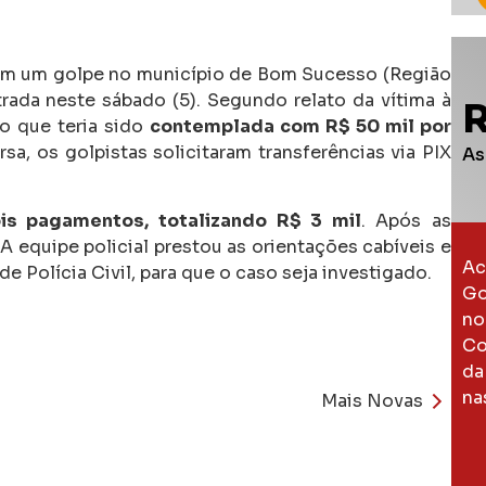
 em um golpe no município de Bom Sucesso (Região
trada neste sábado (5). Segundo relato da vítima à
do que teria sido
contemplada com R$ 50 mil por
rsa, os golpistas solicitaram transferências via PIX
As
is pagamentos, totalizando R$ 3 mil
. Após as
A equipe policial prestou as orientações cabíveis e
Ac
 Polícia Civil, para que o caso seja investigado.
Go
no
Co
da
na
Mais Novas