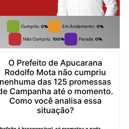
Cumpriu:
0%
Em Andamento:
0%
Não Cumpriu:
100%
Parada:
0%
O Prefeito de Apucarana
Rodolfo Mota não cumpriu
nenhuma das 125 promessas
de Campanha até o momento.
Como você analisa essa
situação?
Prefeito é Irresponsável, só prometeu e nada