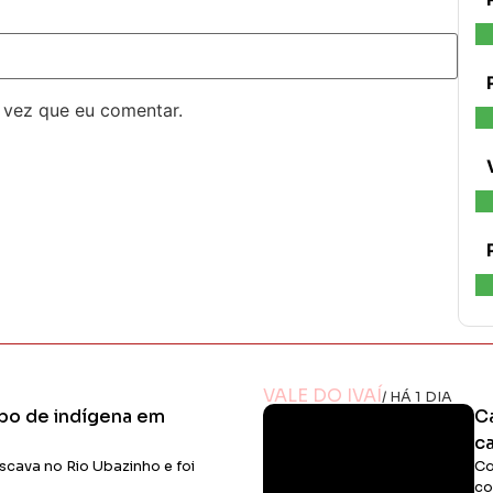
 vez que eu comentar.
VALE DO IVAÍ
/ HÁ 1 DIA
po de indígena em
C
c
cava no Rio Ubazinho e foi
Co
co