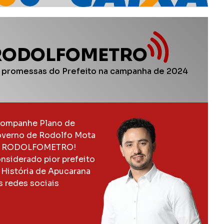
RODOLFOMETRO
 promessas do Prefeito na campanha de 2024
ompanhe Plano de
verno de Rodolfo Mota
 RODOLFOMETRO!
nsiderado pior prefeito
 História de Apucarana
s redes sociais