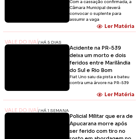
Com a cassação confirmada, a
Câmara Municipal deverá
convocar o suplente para
assumir a vaga
Ler Matéria
VALE DO IVAÍ
/ HÁ 5 DIAS
Acidente na PR-539
deixa um morto e dois
feridos entre Marilândia
do Sul e Rio Bom
Fiat Uno saiu da pista e bateu
contra uma árvore na PR-539
Ler Matéria
VALE DO IVAÍ
/ HÁ 1 SEMANA
Policial Militar que era de
Apucarana morre após
ser ferido com tiro no
rosto em abordagem no