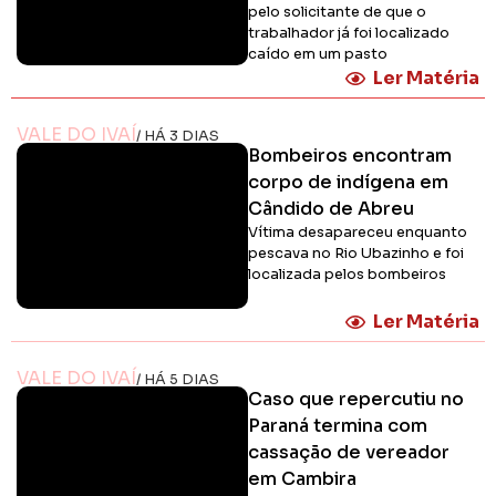
pelo solicitante de que o
trabalhador já foi localizado
caído em um pasto
Ler Matéria
VALE DO IVAÍ
/ HÁ 3 DIAS
Bombeiros encontram
corpo de indígena em
Cândido de Abreu
Vítima desapareceu enquanto
pescava no Rio Ubazinho e foi
localizada pelos bombeiros
Ler Matéria
VALE DO IVAÍ
/ HÁ 5 DIAS
Caso que repercutiu no
Paraná termina com
cassação de vereador
em Cambira