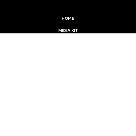
HOME
MIDIA KIT
ÚLTIMAS NOTÍCIAS
DESTAQUE
Inicial
Colunistas
Notícias
Apucarana
Podcast
MidiaKit
CONTATO