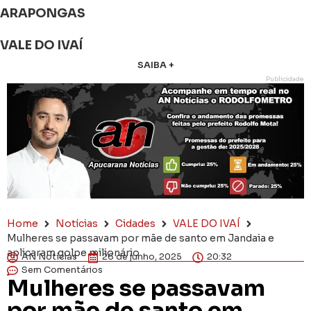
ARAPONGAS
VALE DO IVAÍ
SAIBA +
Publicidade
Home
Notícias
Cidades
VALE DO IVAÍ
Mulheres se passavam por mãe de santo em Jandaia e
aplicaram golpe milionário
AN Notícias
26 de junho, 2025
20:32
Sem Comentários
Mulheres se passavam
por mãe de santo em