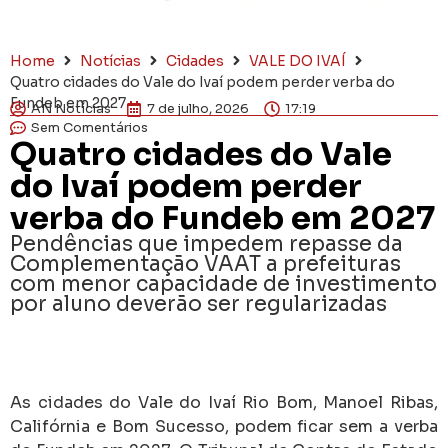
Home
Notícias
Cidades
VALE DO IVAÍ
Quatro cidades do Vale do Ivaí podem perder verba do
Fundeb em 2027
AN Notícias
7 de julho, 2026
17:19
Sem Comentários
Quatro cidades do Vale
do Ivaí podem perder
verba do Fundeb em 2027
Pendências que impedem repasse da
Complementação VAAT a prefeituras
com menor capacidade de investimento
por aluno deverão ser regularizadas
As cidades do Vale do Ivaí Rio Bom, Manoel Ribas,
Califórnia e Bom Sucesso, podem ficar sem a verba