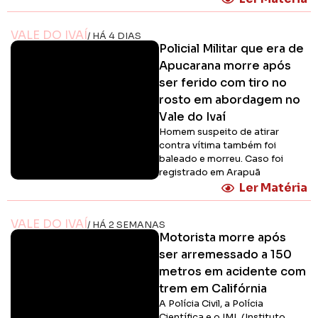
VALE DO IVAÍ
/ HÁ 4 DIAS
Policial Militar que era de
Apucarana morre após
ser ferido com tiro no
rosto em abordagem no
Vale do Ivaí
Homem suspeito de atirar
contra vítima também foi
baleado e morreu. Caso foi
registrado em Arapuã
Ler Matéria
VALE DO IVAÍ
/ HÁ 2 SEMANAS
Motorista morre após
ser arremessado a 150
metros em acidente com
trem em Califórnia
A Polícia Civil, a Polícia
Científica e o IML (Instituto