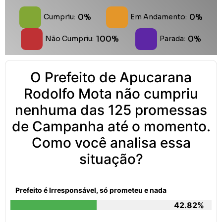
0%
0%
Cumpriu:
Em Andamento:
100%
0%
Não Cumpriu:
Parada:
O Prefeito de Apucarana
Rodolfo Mota não cumpriu
nenhuma das 125 promessas
de Campanha até o momento.
Como você analisa essa
situação?
Prefeito é Irresponsável, só prometeu e nada
42.82%