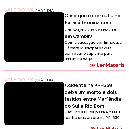
VALE DO IVAÍ
/ HÁ 1 DIA
Caso que repercutiu no
Paraná termina com
cassação de vereador
em Cambira
Com a cassação confirmada, a
Câmara Municipal deverá
convocar o suplente para
assumir a vaga
Ler Matéria
VALE DO IVAÍ
/ HÁ 1 DIA
Acidente na PR-539
deixa um morto e dois
feridos entre Marilândia
do Sul e Rio Bom
Fiat Uno saiu da pista e bateu
contra uma árvore na PR-539
Ler Matéria