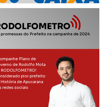
RODOLFOMETRO
 promessas do Prefeito na campanha de 2024
ompanhe Plano de
verno de Rodolfo Mota
 RODOLFOMETRO!
nsiderado pior prefeito
 História de Apucarana
s redes sociais