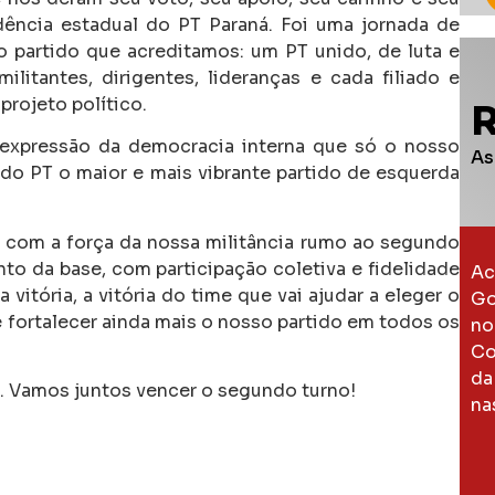
ência estadual do PT Paraná. Foi uma jornada de
partido que acreditamos: um PT unido, de luta e
litantes, dirigentes, lideranças e cada filiado e
projeto político.
 expressão da democracia interna que só o nosso
As
 do PT o maior e mais vibrante partido de esquerda
 com a força da nossa militância rumo ao segundo
to da base, com participação coletiva e fidelidade
Ac
itória, a vitória do time que vai ajudar a eleger o
Go
 fortalecer ainda mais o nosso partido em todos os
no
Co
da
. Vamos juntos vencer o segundo turno!
na