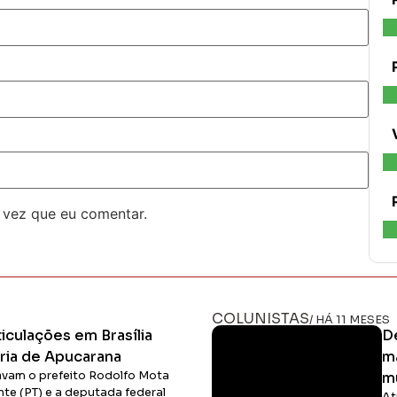
 vez que eu comentar.
COLUNISTAS
/ HÁ 11 MESES
ticulações em Brasília
D
ária de Apucarana
m
avam o prefeito Rodolfo Mota
m
nte (PT) e a deputada federal