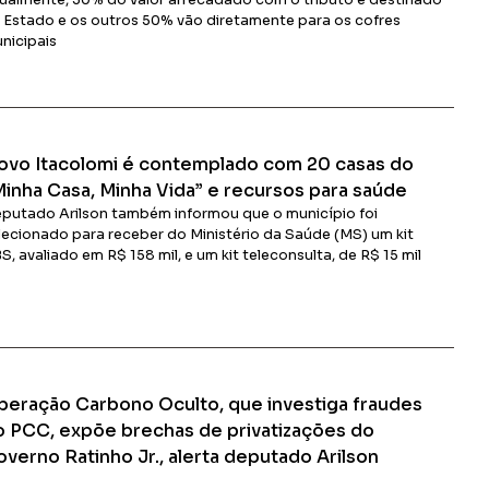
ualmente, 50% do valor arrecadado com o tributo é destinado
 Estado e os outros 50% vão diretamente para os cofres
nicipais
Ler Matéria
ovo Itacolomi é contemplado com 20 casas do
Minha Casa, Minha Vida” e recursos para saúde
putado Arilson também informou que o município foi
lecionado para receber do Ministério da Saúde (MS) um kit
S, avaliado em R$ 158 mil, e um kit teleconsulta, de R$ 15 mil
Ler Matéria
peração Carbono Oculto, que investiga fraudes
o PCC, expõe brechas de privatizações do
verno Ratinho Jr., alerta deputado Arilson
der da Oposição criticou o modelo atual tanto de privatização