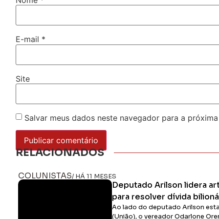
E-mail
*
Site
Salvar meus dados neste navegador para a próxima
RELACIONADOS
COLUNISTAS
/ HÁ 11 MESES
Deputado Arilson lidera ar
para resolver dívida bilion
Ao lado do deputado Arilson est
(União), o vereador Odarlone Ore