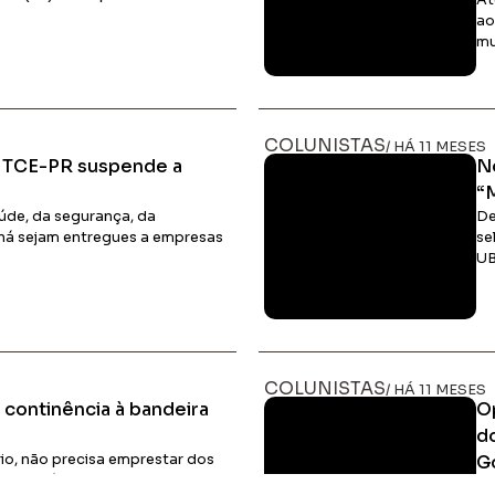
At
ao
mu
Ler Matéria
COLUNISTAS
/ HÁ 11 MESES
, TCE-PR suspende a
N
“
úde, da segurança, da
De
ná sejam entregues a empresas
se
UB
Ler Matéria
COLUNISTAS
/ HÁ 11 MESES
 continência à bandeira
O
d
rio, não precisa emprestar dos
Go
m seus símbolos nacionais
Lí