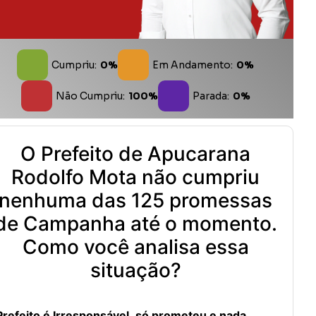
Cumpriu:
0%
Em Andamento:
0%
Não Cumpriu:
100%
Parada:
0%
O Prefeito de Apucarana
Rodolfo Mota não cumpriu
nenhuma das 125 promessas
de Campanha até o momento.
Como você analisa essa
situação?
Prefeito é Irresponsável, só prometeu e nada