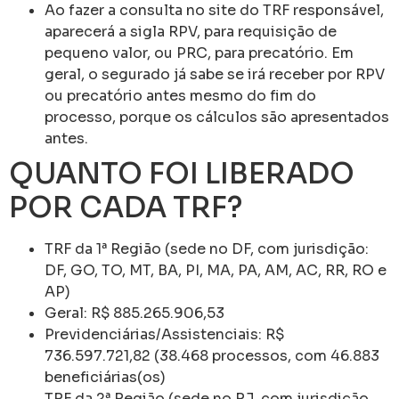
Ao fazer a consulta no site do TRF responsável,
aparecerá a sigla RPV, para requisição de
pequeno valor, ou PRC, para precatório. Em
geral, o segurado já sabe se irá receber por RPV
ou precatório antes mesmo do fim do
processo, porque os cálculos são apresentados
antes.
QUANTO FOI LIBERADO
POR CADA TRF?
TRF da 1ª Região (sede no DF, com jurisdição:
DF, GO, TO, MT, BA, PI, MA, PA, AM, AC, RR, RO e
AP)
Geral: R$ 885.265.906,53
Previdenciárias/Assistenciais: R$
736.597.721,82 (38.468 processos, com 46.883
beneficiárias(os)
TRF da 2ª Região (sede no RJ, com jurisdição