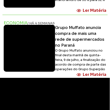
etanol anidro de 30% para 32%
Ler Matéria
ECONOMIA
/ HÁ 4 SEMANAS
Grupo Muffato anuncia
compra de mais uma
rede de supermercados
no Paraná
O Grupo Muffato anunciou no
final desta manhã de quinta-
feira, 9 de julho, a finalização do
acordo de compra de parte das
operações do Grupo Superpão
Ler Matéria