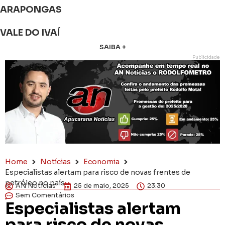
ARAPONGAS
VALE DO IVAÍ
SAIBA +
Publicidade
Home
Notícias
Economia
Especialistas alertam para risco de novas frentes de
petróleo no país
AN Notícias
25 de maio, 2025
23:30
Sem Comentários
Especialistas alertam
para risco de novas