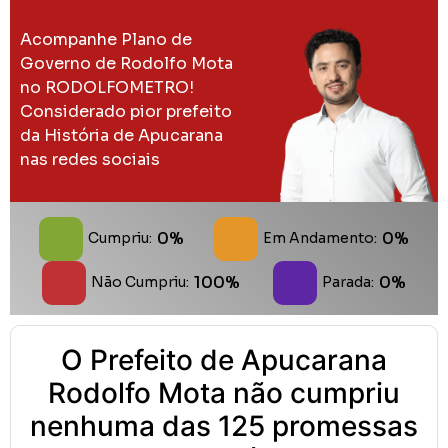
Acompanhe Plano de
Governo de Rodolfo Mota
no RODOLFOMETRO!
Considerado pior prefeito
da História de Apucarana
nas redes sociais
0%
0%
Cumpriu:
Em Andamento:
100%
0%
Não Cumpriu:
Parada:
O Prefeito de Apucarana
Rodolfo Mota não cumpriu
nenhuma das 125 promessas