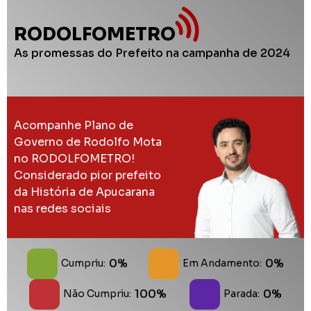
RODOLFOMETRO
As promessas do Prefeito na campanha de 2024
Acompanhe Plano de
Governo de Rodolfo Mota
no RODOLFOMETRO!
Considerado pior prefeito
da História de Apucarana
nas redes sociais
0%
0%
Cumpriu:
Em Andamento:
100%
0%
Não Cumpriu:
Parada: