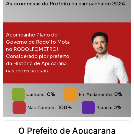
As promessas do Prefeito na campanha de 2024
Acompanhe Plano de
Governo de Rodolfo Mota
no RODOLFOMETRO!
Considerado pior prefeito
da História de Apucarana
nas redes sociais
0%
0%
Cumpriu:
Em Andamento:
100%
0%
Não Cumpriu:
Parada:
O Prefeito de Apucarana