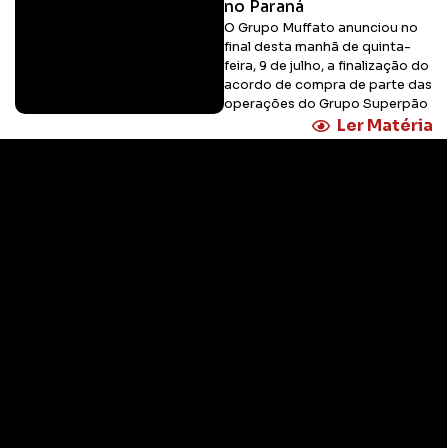
no Paraná
O Grupo Muffato anunciou no
final desta manhã de quinta-
feira, 9 de julho, a finalização do
acordo de compra de parte das
operações do Grupo Superpão
Ler Matéria