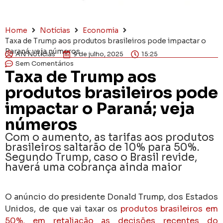
Home
Notícias
Economia
Taxa de Trump aos produtos brasileiros pode impactar o
Paraná; veja números
AN Notícias
9 de julho, 2025
15:25
Sem Comentários
Taxa de Trump aos
produtos brasileiros pode
impactar o Paraná; veja
números
Com o aumento, as tarifas aos produtos
brasileiros saltarão de 10% para 50%.
Segundo Trump, caso o Brasil revide,
haverá uma cobrança ainda maior
O anúncio do presidente Donald Trump, dos Estados
Unidos, de que vai taxar os
produtos brasileiros em
50%, em retaliação as decisões recentes do