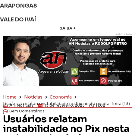
ARAPONGAS
VALE DO IVAÍ
SAIBA +
Publicidade
Home
Notícias
Economia
Usuários relatam instabilidade no Pix nesta quinta-feira (13)
AN Notícias
13 de fevereiro, 2025
11:02
Sem Comentários
Usuários relatam
instabilidade no Pix nesta