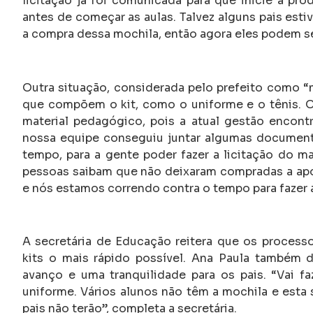
licitação já foi comunicada para que inicie a pr
antes de começar as aulas. Talvez alguns pais est
a compra dessa mochila, então agora eles podem se 
Outra situação, considerada pelo prefeito como “
que compõem o kit, como o uniforme e o tênis. O
material pedagógico, pois a atual gestão encon
nossa equipe conseguiu juntar algumas documenta
tempo, para a gente poder fazer a licitação do m
pessoas saibam que não deixaram compradas a apo
e nós estamos correndo contra o tempo para fazer a
A secretária de Educação reitera que os processo
kits o mais rápido possível. Ana Paula também 
avanço e uma tranquilidade para os pais. “Vai f
uniforme. Vários alunos não têm a mochila e est
pais não terão”, completa a secretária.