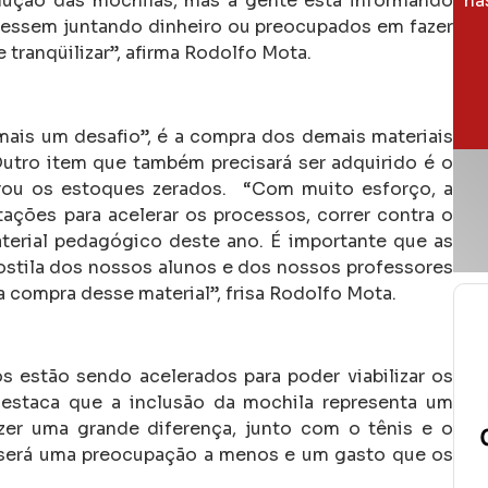
odução das mochilas, mas a gente está informando
na
ivessem juntando dinheiro ou preocupados em fazer
tranqüilizar”, afirma Rodolfo Mota.
mais um desafio”, é a compra dos demais materiais
utro item que também precisará ser adquirido é o
trou os estoques zerados. “Com muito esforço, a
ções para acelerar os processos, correr contra o
aterial pedagógico deste ano. É importante que as
stila dos nossos alunos e dos nossos professores
 compra desse material”, frisa Rodolfo Mota.
s estão sendo acelerados para poder viabilizar os
destaca que a inclusão da mochila representa um
azer uma grande diferença, junto com o tênis e o
a será uma preocupação a menos e um gasto que os