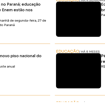
/ HÁ 4 SEMANA
s no Paraná; educação
Ed
 e Enem estão nos
br
Pa
manhã de segunda-feira, 27 de
 do Paraná
Ler Matéria
EDUCAÇÃO
/ HÁ 8 MESES
 novo piso nacional do
P
r
uste anual
R$
Ler Matéria
EDUCAÇÃO
/ HÁ 9 MESES