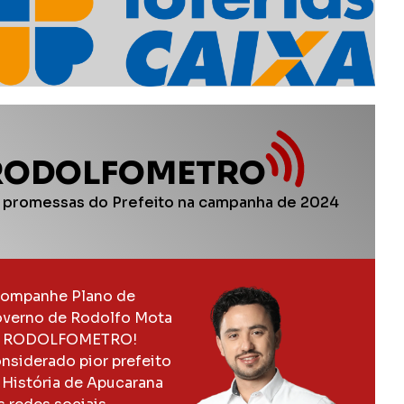
RODOLFOMETRO
 promessas do Prefeito na campanha de 2024
ompanhe Plano de
verno de Rodolfo Mota
 RODOLFOMETRO!
nsiderado pior prefeito
 História de Apucarana