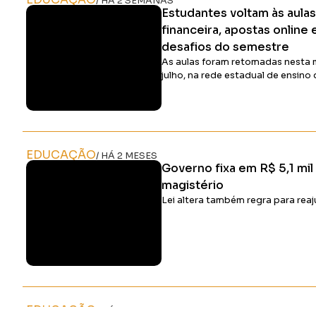
/ HÁ 2 SEMANAS
Estudantes voltam às aula
financeira, apostas online
desafios do semestre
As aulas foram retomadas nesta 
julho, na rede estadual de ensino
EDUCAÇÃO
/ HÁ 2 MESES
Governo fixa em R$ 5,1 mil
magistério
Lei altera também regra para reaj
EDUCAÇÃO
/ HÁ 8 MESES