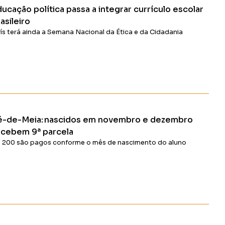
S
ucação política passa a integrar currículo escolar
asileiro
ís terá ainda a Semana Nacional da Ética e da Cidadania
Ler Matéria
é-de-Meia: nascidos em novembro e dezembro
ecebem 9ª parcela
 200 são pagos conforme o mês de nascimento do aluno
Ler Matéria