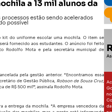
chila a 13 mil alunos da
s processos estão sendo acelerados
ido possível
o kit do uniforme escolar uma mochila. O item se
será fornecido aos estudantes. O anúncio foi feito
ito Rodolfo Mota e pela secretária municipal de
As
cancelada pela gestão anterior. “Encontramos essa
cretário de Gestão Pública,
Robson de Souza Cruz,
Ac
ca de R$ 500 mil”, assinala Rodolfo Mota.
Go
no
Co
ra a entrega da mochila. “A empresa vencedora da
da