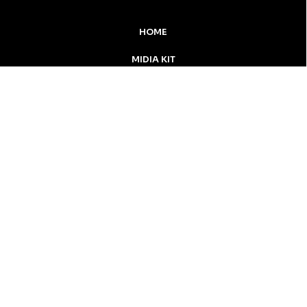
HOME
MIDIA KIT
ÚLTIMAS NOTÍCIAS
DESTAQUE
Inicial
Colunistas
Notícias
Apucarana
Podcast
MidiaKit
CONTATO