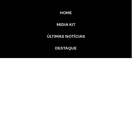
HOME
MIDIA KIT
ÚLTIMAS NOTÍCIAS
DESTAQUE
CONTATO
Inicial
Colunistas
Notícias
Apucarana
Podcast
MidiaKit