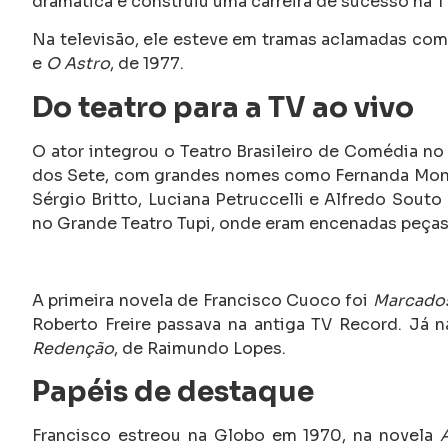
dramática e construiu uma carreira de sucesso na T
Na televisão, ele esteve em tramas aclamadas co
e
O Astro
, de 1977.
Do teatro para a TV ao vivo
O ator integrou o Teatro Brasileiro de Comédia no
dos Sete, com grandes nomes como Fernanda Monten
Sérgio Britto, Luciana Petruccelli e Alfredo Sout
no Grande Teatro Tupi, onde eram encenadas peças
A primeira novela de Francisco Cuoco foi
Marcado
Roberto Freire passava na antiga TV Record. Já n
Redenção
, de Raimundo Lopes.
Papéis de destaque
Francisco estreou na Globo em 1970, na novela