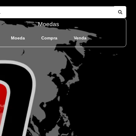
Moedas
Moeda
Compra
Venda