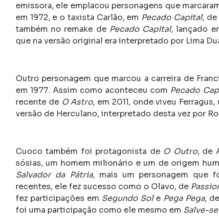
emissora, ele emplacou personagens que marcaram
em 1972, e o taxista Carlão, em
Pecado Capital
, de
também no remake de
Pecado Capital
, lançado e
que na versão original era interpretado por Lima Du
Outro personagem que marcou a carreira de Franc
em 1977. Assim como aconteceu com
Pecado Capi
recente de
O Astro
, em 2011, onde viveu Ferragus,
versão de Herculano, interpretado desta vez por R
Cuoco também foi protagonista de
O Outro
, de 
sósias, um homem milionário e um de origem humi
Salvador da Pátria
, mais um personagem que fo
recentes, ele fez sucesso como o Olavo, de
Passio
fez participações em
Segundo Sol
e
Pega Pega
, d
foi uma participação como ele mesmo em
Salve-s