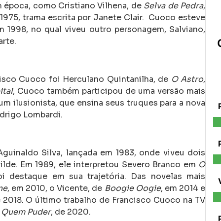
 época, como Cristiano Vilhena, de
Selva de Pedra
,
 1975, trama escrita por Janete Clair.
Cuoco esteve
m 1998, no qual viveu outro personagem, Salviano,
arte.
isco Cuoco foi Herculano Quintanilha, de
O Astro
,
tal
, Cuoco também participou de uma versão mais
 um ilusionista, que ensina seus truques para a nova
odrigo Lombardi.
Aguinaldo Silva, lançada em 1983, onde viveu dois
lde. Em 1989, ele interpretou Severo Branco em
O
i destaque em sua trajetória.
Das novelas mais
ne
, em 2010, o Vicente, de
Boogie Oogie
, em 2014 e
e 2018.
O último trabalho de Francisco Cuoco na TV
e Quem Puder
, de 2020.