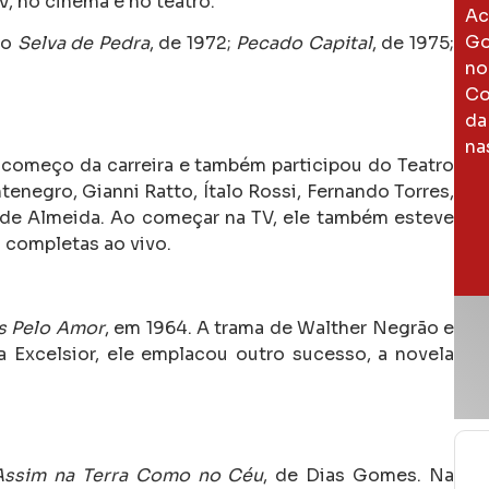
V, no cinema e no teatro.
Ac
Go
mo
Selva de Pedra
,
de 1972;
Pecado Capital
,
de 1975;
no
Co
da
na
 começo da carreira e também participou do Teatro
egro, Gianni Ratto, Ítalo Rossi, Fernando Torres,
o de Almeida.
Ao começar na TV, ele também esteve
 completas ao vivo.
s Pelo Amor
, em 1964. A trama de Walther Negrão e
a Excelsior, ele emplacou outro sucesso, a novela
Assim na Terra Como no Céu
, de Dias Gomes. Na