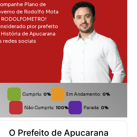
ompanhe Plano de
verno de Rodolfo Mota
 RODOLFOMETRO!
nsiderado pior prefeito
 História de Apucarana
s redes sociais
Cumpriu:
0%
Em Andamento:
0%
Não Cumpriu:
100%
Parada:
0%
O Prefeito de Apucarana