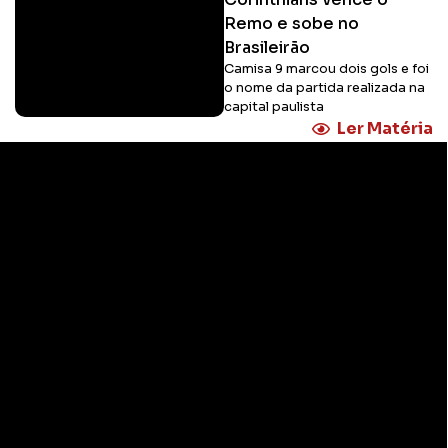
Remo e sobe no
Brasileirão
Camisa 9 marcou dois gols e foi
o nome da partida realizada na
capital paulista
Ler Matéria