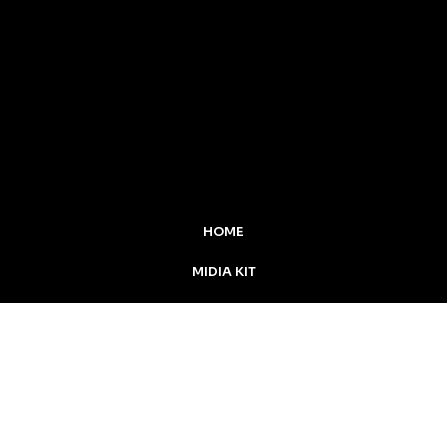
HOME
MIDIA KIT
ÚLTIMAS NOTÍCIAS
DESTAQUE
CONTATO
Inicial
Colunistas
Notícias
Apucarana
Podcast
MidiaKit