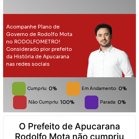
Acompanhe Plano de
Governo de Rodolfo Mota
no RODOLFOMETRO!
Considerado pior prefeito
da História de Apucarana
nas redes sociais
0%
0%
Cumpriu:
Em Andamento:
100%
0%
Não Cumpriu:
Parada:
O Prefeito de Apucarana
Rodolfo Mota não cumpriu