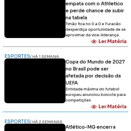
empata com o Athletico
e perde chance de subir
na tabela
Timão fica no 0 a 0 e Furacão
desperdiça oportunidade de se
aproximar da vice-liderança
Ler Matéria
ESPORTES
/ HÁ 1 SEMANA
Copa do Mundo de 2027
no Brasil pode ser
afetada por decisão da
UEFA
Entidade máxima do futebol
europeu anunciou boicote para
competições
Ler Matéria
ESPORTES
/ HÁ 2 SEMANAS
Atlético-MG encerra