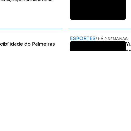
sperdiça oportunidade de se
Ler Matéria
ESPORTES
/ HÁ 2 SEMANAS
cibilidade do Palmeiras
Yu
so
arque, sobe na tabela e coloca
Ca
em derrotas do Verdão como
ca
Ler Matéria
HOME
MIDIA KIT
ÚLTIMAS NOTÍCIAS
DESTAQUE