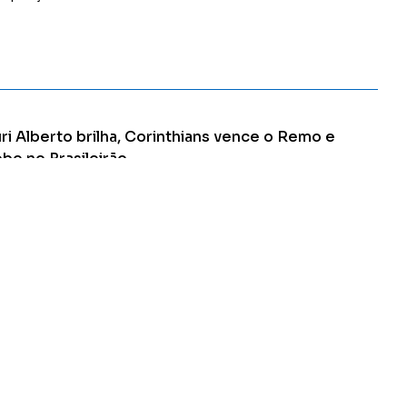
Ler Matéria
ri Alberto brilha, Corinthians vence o Remo e
be no Brasileirão
misa 9 marcou dois gols e foi o nome da partida realizada na
pital paulista
Ler Matéria
Apucarana-PR
CONTATO