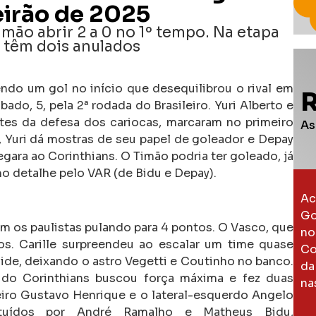
leirão de 2025
Timão abrir 2 a 0 no 1º tempo. Na etapa
a têm dois anulados
do um gol no início que desequilibrou o rival em
do, 5, pela 2ª rodada do Brasileiro. Yuri Alberto e
tes da defesa dos cariocas, marcaram no primeiro
As
, Yuri dá mostras de seu papel de goleador e Depay
ara ao Corinthians. O Timão podria ter goleado, já
o detalhe pelo VAR (de Bidu e Depay).
Ac
Go
com os paulistas pulando para 4 pontos. O Vasco, que
no
os. Carille surpreendeu ao escalar um time quase
Co
ide, deixando o astro Vegetti e Coutinho no banco.
da
 do Corinthians buscou força máxima e fez duas
na
eiro Gustavo Henrique e o lateral-esquerdo Angelo
ituídos por André Ramalho e Matheus Bidu,