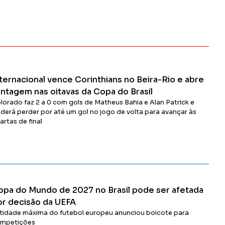
ternacional vence Corinthians no Beira-Rio e abre
antagem nas oitavas da Copa do Brasil
lorado faz 2 a 0 com gols de Matheus Bahia e Alan Patrick e
derá perder por até um gol no jogo de volta para avançar às
artas de final
Ler Matéria
opa do Mundo de 2027 no Brasil pode ser afetada
or decisão da UEFA
tidade máxima do futebol europeu anunciou boicote para
mpetições