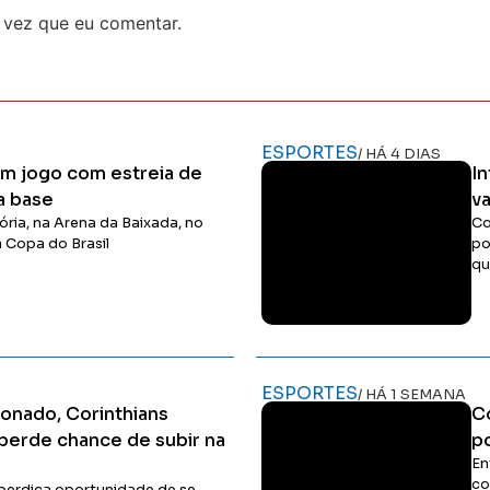
 vez que eu comentar.
ESPORTES
/ HÁ 4 DIAS
 em jogo com estreia de
In
a base
v
ória, na Arena da Baixada, no
Co
a Copa do Brasil
po
qu
Ler Matéria
ESPORTES
/ HÁ 1 SEMANA
sionado, Corinthians
C
perde chance de subir na
p
En
co