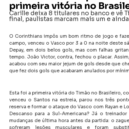
primeira vitória no Brasi
Carille deixa 8 titulares no banco e vê 
final, paulistas marcam mais um e aind
O Corinthians impôs um bom ritmo de jogo e fazen
campo, venceu o Vasco por 3 a 0 na noite deste sába
Depay, em dois belos gols, mas com falhas gritan
tempo. João Victor, contra, fechou o placar. Assim
acabou com seu maior jejum de gols desde que cheg
que fez dois gols que acabaram anulados por mínim
Esta foi a primeira vitória do Timão no Brasileiro, 
venceu o Santos na estreia, parou nos três pont
reserva e formar o ataque do Vasco com Rayan e Lo
Descanso para a Sul-Americana? Já o treinador
mudanças de última hora antes da partida: o zagu
sofreram lesões musculares e foram subst