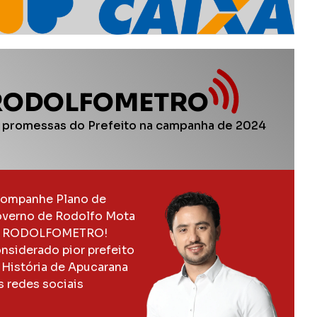
RODOLFOMETRO
 promessas do Prefeito na campanha de 2024
ompanhe Plano de
verno de Rodolfo Mota
 RODOLFOMETRO!
nsiderado pior prefeito
 História de Apucarana
s redes sociais