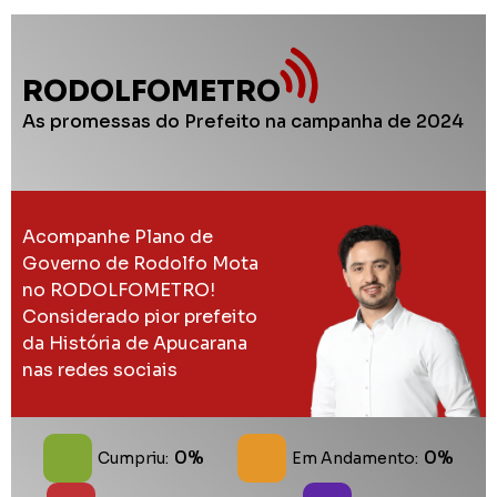
RODOLFOMETRO
As promessas do Prefeito na campanha de 2024
Acompanhe Plano de
Governo de Rodolfo Mota
no RODOLFOMETRO!
Considerado pior prefeito
da História de Apucarana
nas redes sociais
0%
0%
Cumpriu:
Em Andamento: