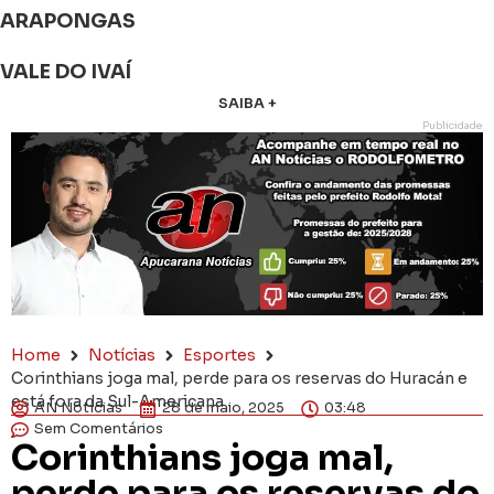
ARAPONGAS
VALE DO IVAÍ
SAIBA +
Publicidade
Home
Notícias
Esportes
Corinthians joga mal, perde para os reservas do Huracán e
está fora da Sul-Americana
AN Notícias
28 de maio, 2025
03:48
Sem Comentários
Corinthians joga mal,
perde para os reservas do