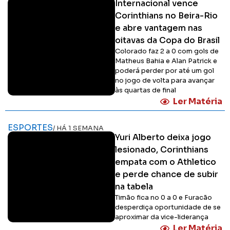
Internacional vence
Corinthians no Beira-Rio
e abre vantagem nas
oitavas da Copa do Brasil
Colorado faz 2 a 0 com gols de
Matheus Bahia e Alan Patrick e
poderá perder por até um gol
no jogo de volta para avançar
às quartas de final
Ler Matéria
ESPORTES
/ HÁ 1 SEMANA
Yuri Alberto deixa jogo
lesionado, Corinthians
empata com o Athletico
e perde chance de subir
na tabela
Timão fica no 0 a 0 e Furacão
desperdiça oportunidade de se
aproximar da vice-liderança
Ler Matéria