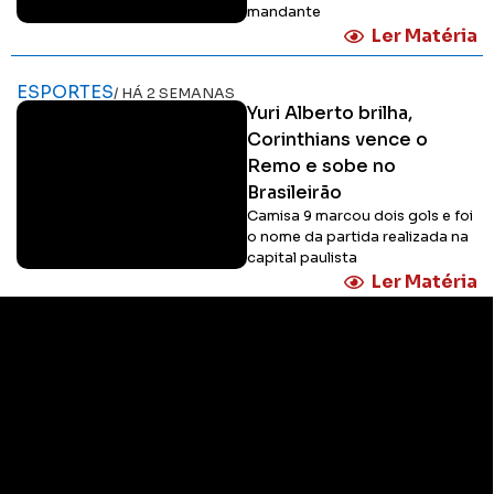
mandante
Ler Matéria
ESPORTES
/ HÁ 2 SEMANAS
Yuri Alberto brilha,
Corinthians vence o
Remo e sobe no
Brasileirão
Camisa 9 marcou dois gols e foi
o nome da partida realizada na
capital paulista
Ler Matéria