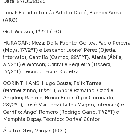
Data: 27/05/2025
Local: Estádio Tomás Adolfo Ducó, Buenos Aires
(ARG)
Gol: Watson, 1’/2ºT (1-0)
HURACÁN: Meza; De la Fuente, Goitea, Fabio Pereyra
(Moya, 17’/2ºT) e Lescano; Leonel Pérez (Ojeda,
intervalo), Cantillo (Carrizo, 22’/1ºT), Alanis (Ábila,
31’/2ºT) e Watson; Cabral e Sequeira (Tissera,
17’/2ºT). Técnico: Frank Kudelka.
CORINTHIANS: Hugo Souza; Félix Torres
(Matheuzinho, 11’/2ºT), André Ramalho, Cacá e
Angileri; Raniele, Breno Bidon (Igor Coronado,
28’/2ºT), José Martínez (Talles Magno, intervalo) e
Carrillo; Ángel Romero (Rodrigo Garro, 11’/2ºT) e
Memphis Depay. Técnico: Dorival Júnior.
Árbitro: Gery Vargas (BOL)