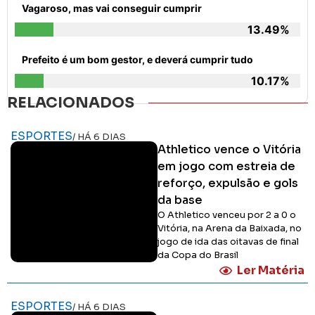
Vagaroso, mas vai conseguir cumprir
13.49%
Prefeito é um bom gestor, e deverá cumprir tudo
10.17%
RELACIONADOS
ESPORTES
/ HÁ 6 DIAS
Athletico vence o Vitória
em jogo com estreia de
reforço, expulsão e gols
da base
O Athletico venceu por 2 a 0 o
Vitória, na Arena da Baixada, no
jogo de ida das oitavas de final
da Copa do Brasil
Ler Matéria
ESPORTES
/ HÁ 6 DIAS