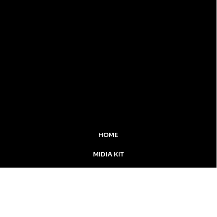
HOME
MIDIA KIT
ÚLTIMAS NOTÍCIAS
DESTAQUE
CONTATO