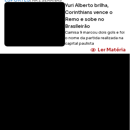
/ HÁ 2 SEMANAS
Yuri Alberto brilha,
Corinthians vence o
Remo e sobe no
Brasileirão
Camisa 9 marcou dois gols e foi
o nome da partida realizada na
capital paulista
Ler Matéria