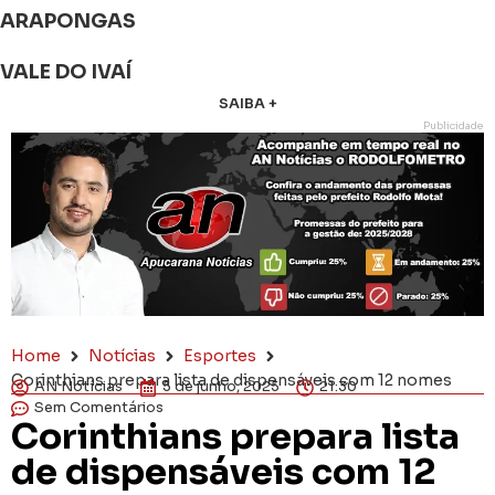
ARAPONGAS
VALE DO IVAÍ
SAIBA +
Publicidade
Home
Notícias
Esportes
Corinthians prepara lista de dispensáveis com 12 nomes
AN Notícias
5 de junho, 2025
21:30
Sem Comentários
Corinthians prepara lista
de dispensáveis com 12