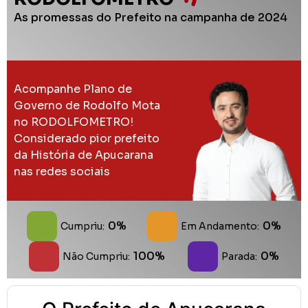
As promessas do Prefeito na campanha de 2024
Acompanhe Plano de
Governo de Rodolfo Mota
no RODOLFOMETRO!
Considerado pior prefeito
da História de Apucarana
nas redes sociais
0%
0%
Cumpriu:
Em Andamento:
100%
0%
Não Cumpriu:
Parada: