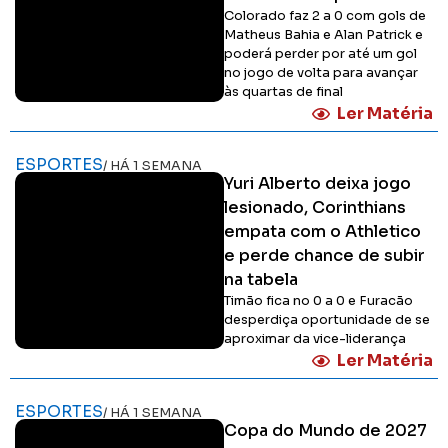
Colorado faz 2 a 0 com gols de
Matheus Bahia e Alan Patrick e
poderá perder por até um gol
no jogo de volta para avançar
às quartas de final
Ler Matéria
ESPORTES
/ HÁ 1 SEMANA
Yuri Alberto deixa jogo
lesionado, Corinthians
empata com o Athletico
e perde chance de subir
na tabela
Timão fica no 0 a 0 e Furacão
desperdiça oportunidade de se
aproximar da vice-liderança
Ler Matéria
ESPORTES
/ HÁ 1 SEMANA
Copa do Mundo de 2027