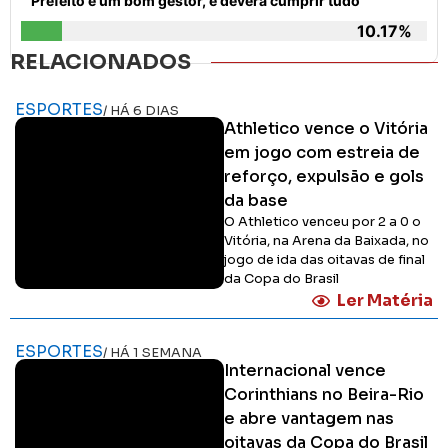
Prefeito é um bom gestor, e deverá cumprir tudo
10.17%
RELACIONADOS
ESPORTES
/ HÁ 6 DIAS
Athletico vence o Vitória
em jogo com estreia de
reforço, expulsão e gols
da base
O Athletico venceu por 2 a 0 o
Vitória, na Arena da Baixada, no
jogo de ida das oitavas de final
da Copa do Brasil
Ler Matéria
ESPORTES
/ HÁ 1 SEMANA
Internacional vence
Corinthians no Beira-Rio
e abre vantagem nas
oitavas da Copa do Brasil