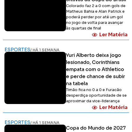
Colorado faz 2 a 0 com gols de
Matheus Bahia e Alan Patrick e
poderá perder por até um gol
no jogo de volta para avançar
às quartas de final
Ler Matéria
ESPORTES
/ HÁ 1 SEMANA
Yuri Alberto deixa jogo
lesionado, Corinthians
empata com o Athletico
e perde chance de subir
na tabela
Timão fica no 0 a 0 e Furacão
desperdiça oportunidade de se
aproximar da vice-liderança
Ler Matéria
ESPORTES
/ HÁ 1 SEMANA
Copa do Mundo de 2027