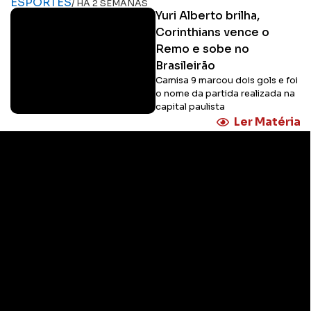
ESPORTES
/ HÁ 2 SEMANAS
Yuri Alberto brilha,
Corinthians vence o
Remo e sobe no
Brasileirão
Camisa 9 marcou dois gols e foi
o nome da partida realizada na
capital paulista
Ler Matéria