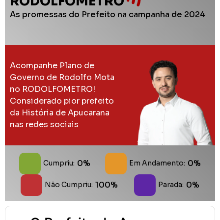
RODOLFOMETRO
As promessas do Prefeito na campanha de 2024
Acompanhe Plano de
Governo de Rodolfo Mota
no RODOLFOMETRO!
Considerado pior prefeito
da História de Apucarana
nas redes sociais
0%
0%
Cumpriu:
Em Andamento:
100%
0%
Não Cumpriu:
Parada: