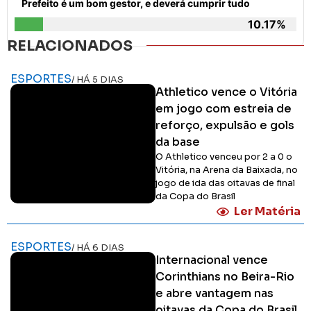
Prefeito é um bom gestor, e deverá cumprir tudo
10.17%
RELACIONADOS
ESPORTES
/ HÁ 5 DIAS
Athletico vence o Vitória
em jogo com estreia de
reforço, expulsão e gols
da base
O Athletico venceu por 2 a 0 o
Vitória, na Arena da Baixada, no
jogo de ida das oitavas de final
da Copa do Brasil
Ler Matéria
ESPORTES
/ HÁ 6 DIAS
Internacional vence
Corinthians no Beira-Rio
e abre vantagem nas
oitavas da Copa do Brasil