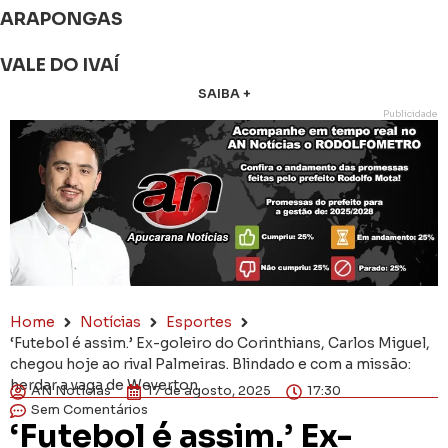
ARAPONGAS
VALE DO IVAÍ
SAIBA +
Publicidade
Home
Notícias
Esportes
‘Futebol é assim.’ Ex-goleiro do Corinthians, Carlos Miguel,
chegou hoje ao rival Palmeiras. Blindado e com a missão:
herdar a vaga de Weverton
AN Notícias
17 de agosto, 2025
17:30
Sem Comentários
‘Futebol é assim.’ Ex-