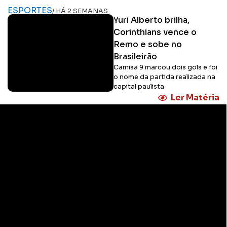
ESPORTES
/ HÁ 2 SEMANAS
Yuri Alberto brilha,
Corinthians vence o
Remo e sobe no
Brasileirão
Camisa 9 marcou dois gols e foi
o nome da partida realizada na
capital paulista
Ler Matéria