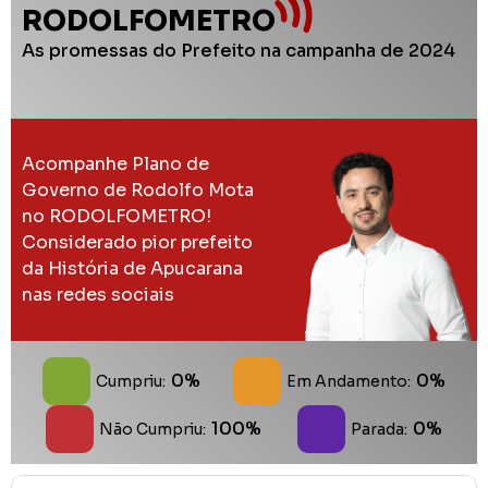
RODOLFOMETRO
As promessas do Prefeito na campanha de 2024
Acompanhe Plano de
Governo de Rodolfo Mota
no RODOLFOMETRO!
Considerado pior prefeito
da História de Apucarana
nas redes sociais
0%
0%
Cumpriu:
Em Andamento:
100%
0%
Não Cumpriu:
Parada: