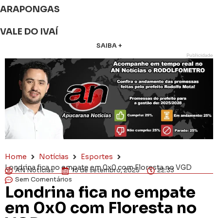
ARAPONGAS
VALE DO IVAÍ
SAIBA +
Publicidade
Home
Notícias
Esportes
Londrina fica no empate em 0x0 com Floresta no VGD
AN Notícias
15 de setembro, 2025
22:33
Sem Comentários
Londrina fica no empate
em 0x0 com Floresta no